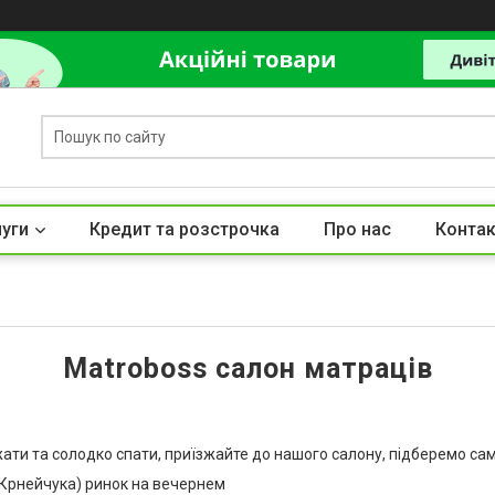
луги
Кредит та розстрочка
Про нас
Контак
Matroboss салон матраців
ти та солодко спати, приїзжайте до нашого салону, підберемо са
 (Крнейчука) ринок на вечернем