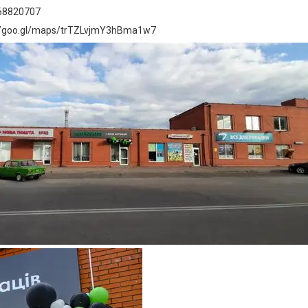
968820707
://goo.gl/maps/trTZLvjmY3hBma1w7