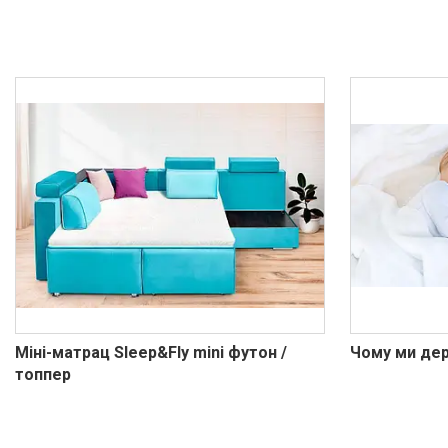
Міні-матрац Sleep&Fly mini футон /
Чому ми дер
топпер