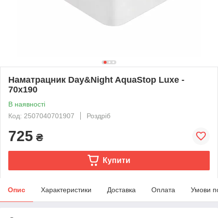
Наматрацник Day&Night AquaStop Luxe -
70х190
В наявності
Код: 2507040701907
Роздріб
725
₴
Купити
Опис
Характеристики
Доставка
Оплата
Умови п