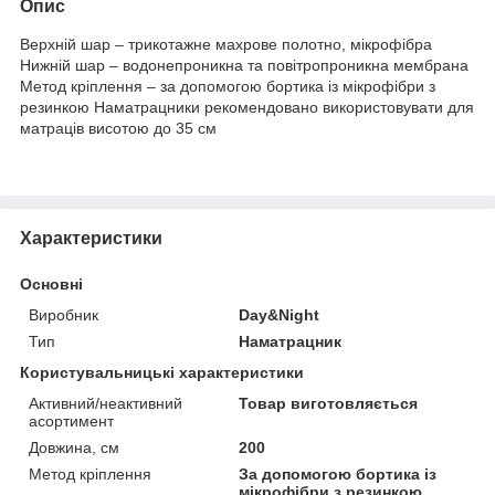
Опис
Верхній шар – трикотажне махрове полотно, мікрофібра
Нижній шар – водонепроникна та повітропроникна мембрана
Метод кріплення – за допомогою бортика із мікрофібри з
резинкою Наматрацники рекомендовано використовувати для
матраців висотою до 35 см
Характеристики
Основні
Виробник
Day&Night
Тип
Наматрацник
Користувальницькі характеристики
Активний/неактивний
Товар виготовляється
асортимент
Довжина, см
200
Метод кріплення
За допомогою бортика із
мікрофібри з резинкою