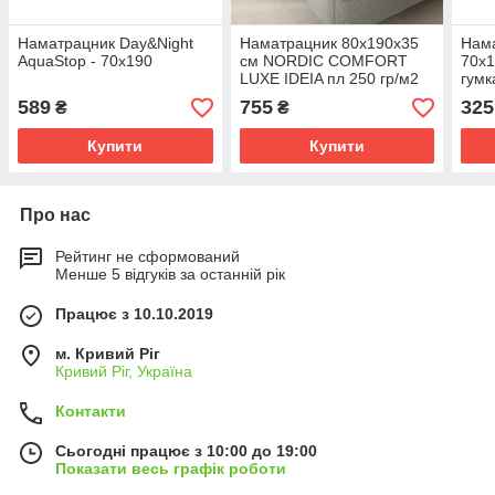
Наматрацник Day&Night
Наматрацник 80х190х35
Нама
AquaStop - 70х190
см NORDIC COMFORT
70х1
LUXE IDEIA пл 250 гр/м2
гумк
стьобаний натяжний з
готе
589
755
325
₴
₴
бортом по периметру
Купити
Купити
Про нас
Рейтинг не сформований
Менше 5 відгуків за останній рік
Працює з 10.10.2019
м. Кривий Ріг
Кривий Ріг, Україна
Контакти
Сьогодні працює з 10:00 до 19:00
Показати весь графік роботи