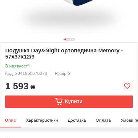
Подушка Day&Night ортопедична Memory -
57х37х12/9
В наявності
Код: 2041960570378
Роздріб
1 593
₴
Купити
Опис
Характеристики
Доставка
Оплата
Умови п