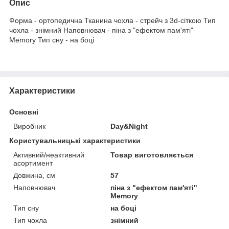
Опис
Форма - ортопедична Тканина чохла - стрейч з 3d-сіткою Тип
чохла - знімний Наповнювач - піна з "ефектом пам'яті"
Memory Тип сну - на боці
Характеристики
Основні
Виробник
Day&Night
Користувальницькі характеристики
Активний/неактивний
Товар виготовляється
асортимент
Довжина, см
57
Наповнювач
піна з "ефектом пам'яті"
Memory
Тип сну
на боці
Тип чохла
знімний