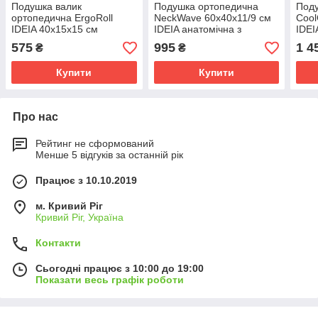
Подушка валик
Подушка ортопедична
Под
ортопедична ErgoRoll
NeckWave 60х40х11/9 см
Cool
IDEIA 40х15х15 см
IDEIA анатомічна з
IDEI
анатомічна з ефектом
ефектом пам'яті для сну
ефек
575
995
1 4
₴
₴
пам'яті для підтримки шиї
на боці, спині
на б
Купити
Купити
Про нас
Рейтинг не сформований
Менше 5 відгуків за останній рік
Працює з 10.10.2019
м. Кривий Ріг
Кривий Ріг, Україна
Контакти
Сьогодні працює з 10:00 до 19:00
Показати весь графік роботи