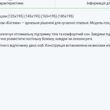
арактеристики
Інформація д
ом (125х195) (145х195) (165×195) (185х195)
м «Богема» — ідеальне рішення для сучасної спальні. Модель поєд
печує оптимальну підтримку тіла та комфортний сон. Завдяки пі
чно розмістити постільну білизну, ковдри чи сезонні речі.
ного відпочинку двох осіб. Конструкція встановлена на високих ні