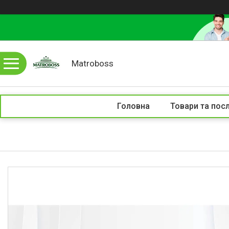
Matroboss
Головна
Товари та пос