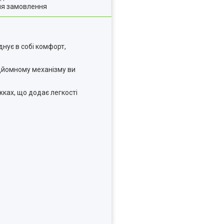
ля замовлення
нує в собі комфорт,
дйомному механізму ви
жках, що додає легкості