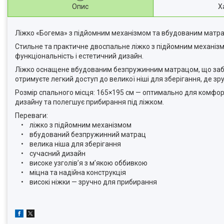
Опис
Х
Ліжко «Богема» з підйомним механізмом та вбудованим матрац
Стильне та практичне двоспальне ліжко з підйомним механізмо
функціональність і естетичний дизайн.
Ліжко оснащене вбудованим безпружинним матрацом, що забез
отримуєте легкий доступ до великої ніші для зберігання, де зру
Розмір спального місця: 165×195 см — оптимально для комфорт
дизайну та полегшує прибирання під ліжком.
Переваги:
• ліжко з підйомним механізмом
• вбудований безпружинний матрац
• велика ніша для зберігання
• сучасний дизайн
• високе узголів’я з м’якою оббивкою
• міцна та надійна конструкція
• високі ніжки — зручно для прибирання