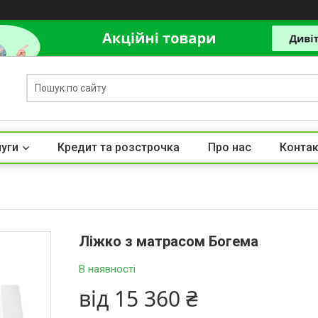
луги
Кредит та розстрочка
Про нас
Контак
Ліжко з матрасом Богема
В наявності
від
15 360 ₴