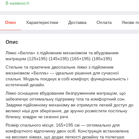
В наявності
Опис
Характеристики
Доставка
Оплата
Умови п
Опис
Ліжко «Белла» з підйомним механізмом та вбудованим
матрацом (125х195) (145х195) (165×195) (185х195)
Стильне та практичне двоспальне ліжко з підйомним
механізмом «Белла» — ідеальне рішення для сучасної
спальні. Модель поєднує в собі комфорт, функціональність і
естетичний дизайн.
Ліжко оснащене вбудованим безпружинним матрацом, що
забезпечує оптимальну підтримку тіла та комфортний сон.
Завдяки підйомному механізму ви отримуєте легкий доступ до
великої ніші для зберігання, де зручно розмістити постільну
білизну, ковдри чи сезонні речі.
Розмір спального місця: 165×195 см — оптимально для
комфортного відпочинку двох осіб. Конструкція встановлена
на високих ніжках, що додає легкості дизайну та полегшує