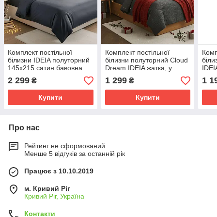
Комплект постільної
Комплект постільної
Комп
білизни IDEIA полуторний
білизни полуторний Cloud
біли
145х215 сатин бавовна
Dream IDEIA жатка, у
IDEI
преміум т/сірий
подарунковому пакованні
150х
2 299
1 299
1 1
₴
₴
т/сірий
145х
50х
Купити
Купити
Про нас
Рейтинг не сформований
Менше 5 відгуків за останній рік
Працює з 10.10.2019
м. Кривий Ріг
Кривий Ріг, Україна
Контакти