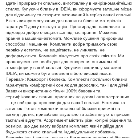
здатні прикрасити спальню, виготовлену в найрізноманітніших
стилях. Купуючи білизну в IDEIA, ви сформуєте затишне місце
для відпочинку та створите витончений інтер'єр вашої спальні.
Якість використовуваних для пошиття білизни матеріалів
гарантує її довгу експлуатацію. Простирадло, наволочки та
підковдра добре очищаються під час прання. Можливе
прання в машинці-автоматі. Можливе сушіння природним
способом і машинне. Комплекти добре тримають свою
первісну естетику, не вицвітають, не линяють, не
деформуються. Компанія піклується про своїх клієнтів. Ми
пропонуємо все необхідне для створення оптимальної
атмосфери у вашій спальні. Купуючи текстиль у магазині
IDEIA, ви можете бути впевнені в його високій якості.
Переваги: Комфорт і безпека. Комплекти постільної білизни
гарантують комфортний сон як для дорослих, так і для дітей.
Завдяки використанню тільки 100% бавовни та
сертифікованих тканин, приємних на дотик і антиалергенних
— це найкраща пропозиція для вашої спальні. Естетика та
затишок. Готові комплекти постільної білизни приємні на
вигляд і дотик, привабливі візуально та забезпечують приємні
тактильні відчуття. Асортимент містить різні колірні рішення та
розміри, що дає змогу вибрати комплект, який підійде для
будь-якого стилю спальні та індивідуальних побажань.
Довговічність і легкість догляду. Комплекти постільної білизни