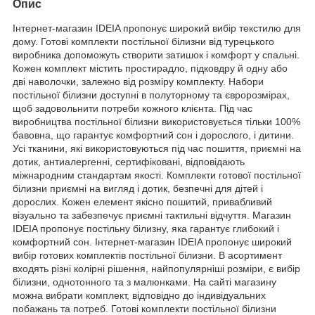
Опис
Інтернет-магазин IDEIA пропонує широкий вибір текстилю для
дому. Готові комплекти постільної білизни від турецького
виробника допоможуть створити затишок і комфорт у спальні.
Кожен комплект містить простирадло, підковдру й одну або
дві наволочки, залежно від розміру комплекту. Набори
постільної білизни доступні в полуторному та євророзмірах,
щоб задовольнити потреби кожного клієнта. Під час
виробництва постільної білизни використовується тільки 100%
бавовна, що гарантує комфортний сон і дорослого, і дитини.
Усі тканини, які використовуються під час пошиття, приємні на
дотик, антиалергенні, сертифіковані, відповідають
міжнародним стандартам якості. Комплекти готової постільної
білизни приємні на вигляд і дотик, безпечні для дітей і
дорослих. Кожен елемент якісно пошитий, привабливий
візуально та забезпечує приємні тактильні відчуття. Магазин
IDEIA пропонує постільну білизну, яка гарантує глибокий і
комфортний сон. Інтернет-магазин IDEIA пропонує широкий
вибір готових комплектів постільної білизни. В асортимент
входять різні колірні рішення, найпопулярніші розміри, є вибір
білизни, однотонного та з малюнками. На сайті магазину
можна вибрати комплект, відповідно до індивідуальних
побажань та потреб. Готові комплекти постільної білизни