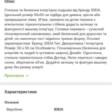
Опис
Стильна та безпечна інтер'єрна подушка від бренду IDEIA.
Ідеальний розмір 50х50 см підійде для дивана, крісла або
прикрашання ліжка. М'яка, приємна на дотик тканина з
елегантною горизонтальною стібкою додасть затишку та
фактурності вашому інтер'єру. Головна перевага – сучасний
гіпоалергенний наповнювач, який безпечний для дорослих та
дітей, не накопичує пил і відмінно тримає форму. Основні
характеристики: Бренд: IDEIA Тип: Декоративна / Інтер'єрна
Розмір: 50 х 50 см Особливість: Гіпоалергенна (безпечна для
алергіків та людей із чутливою шкірою) Дизайн: Однотонна,
стильна горизонтальна стібка Догляд: Легко переться і швидко
сохне, зберігаючи об'єм. Додайте затишку та фактури вашому
дому без ризику алергії.
Приховати
Характеристики
Основні
Виробник
IDEIA