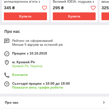
антиалергенна м'ята з
Великий IDEIA, подушка з
виши
вишивкою
вишивкою, святковий
анти
345
295
325
₴
₴
декор м'ята
Купити
Купити
Про нас
Рейтинг не сформований
Менше 5 відгуків за останній рік
Працює з 10.10.2019
м. Кривий Ріг
Кривий Ріг, Україна
Контакти
Сьогодні працює з 10:00 до 19:00
Показати весь графік роботи
Про нас