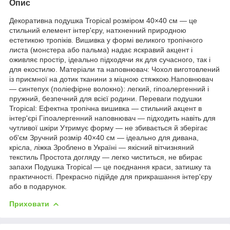
Опис
Декоративна подушка Tropical розміром 40×40 см — це
стильний елемент інтер'єру, натхненний природною
естетикою тропіків. Вишивка у формі великого тропічного
листа (монстера або пальма) надає яскравий акцент і
оживляє простір, ідеально підходячи як для сучасного, так і
для екостилю. Матеріали та наповнювач: Чохол виготовлений
із приємної на дотик тканини з міцною стяжкою.Наповнювач
— синтепух (поліефірне волокно): легкий, гіпоалергенний і
пружний, безпечний для всієї родини. Переваги подушки
Tropical: Ефектна тропічна вишивка — стильний акцент в
інтер'єрі Гіпоалергенний наповнювач — підходить навіть для
чутливої шкіри Утримує форму — не збивається й зберігає
об'єм Зручний розмір 40×40 см — ідеально для дивана,
крісла, ліжка Зроблено в Україні — якісний вітчизняний
текстиль Простота догляду — легко чиститься, не вбирає
запахи Подушка Tropical — це поєднання краси, затишку та
практичності. Прекрасно підійде для прикрашання інтер'єру
або в подарунок.
Приховати