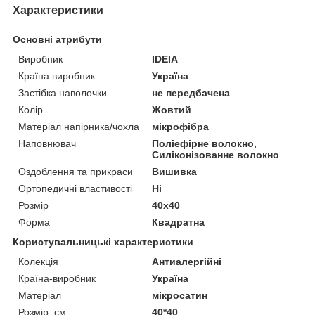
Характеристики
Основні атрибути
Виробник
IDEIA
Країна виробник
Україна
Застібка наволочки
не передбачена
Колір
Жовтий
Матеріал напірника/чохла
мікрофібра
Наповнювач
Поліефірне волокно,
Силіконізованне волокно
Оздоблення та прикраси
Вишивка
Ортопедичні властивості
Ні
Розмір
40х40
Форма
Квадратна
Користувальницькі характеристики
Колекція
Антиалергійні
Країна-виробник
Україна
Матеріал
мікросатин
Розмір, см
40*40