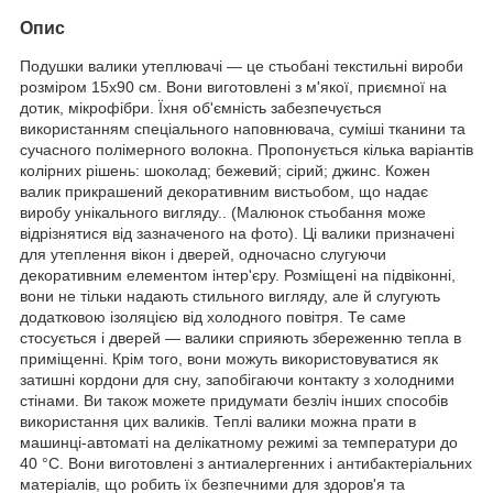
Опис
Подушки валики утеплювачі — це стьобані текстильні вироби
розміром 15х90 см. Вони виготовлені з м'якої, приємної на
дотик, мікрофібри. Їхня об'ємність забезпечується
використанням спеціального наповнювача, суміші тканини та
сучасного полімерного волокна. Пропонується кілька варіантів
колірних рішень: шоколад; бежевий; сірий; джинс. Кожен
валик прикрашений декоративним вистьобом, що надає
виробу унікального вигляду.. (Малюнок стьобання може
відрізнятися від зазначеного на фото). Ці валики призначені
для утеплення вікон і дверей, одночасно слугуючи
декоративним елементом інтер'єру. Розміщені на підвіконні,
вони не тільки надають стильного вигляду, але й слугують
додатковою ізоляцією від холодного повітря. Те саме
стосується і дверей — валики сприяють збереженню тепла в
приміщенні. Крім того, вони можуть використовуватися як
затишні кордони для сну, запобігаючи контакту з холодними
стінами. Ви також можете придумати безліч інших способів
використання цих валиків. Теплі валики можна прати в
машинці-автоматі на делікатному режимі за температури до
40 °C. Вони виготовлені з антиалергенних і антибактеріальних
матеріалів, що робить їх безпечними для здоров'я та