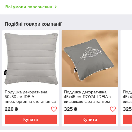
Всі умови повернення
Подібні товари компанії
Подушка декоративна
Подушка декоративна
Поду
50х50 см IDEIA
45х45 см ROYAL IDEIA з
45х4
гіпоалергенна стеганая св
вишивкою сіра з кантом
виши
сіра
антиалергенна
анти
220
325
325
₴
₴
Купити
Купити