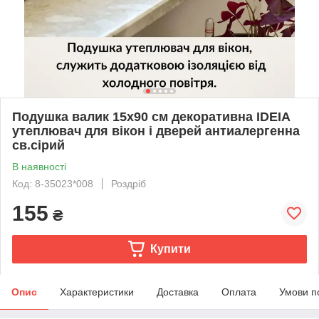
Подушка валик 15х90 см декоративна IDEIA
утеплювач для вікон і дверей антиалергенна
св.сірий
В наявності
Код: 8-35023*008
Роздріб
155
₴
Купити
Опис
Характеристики
Доставка
Оплата
Умови п