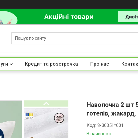
луги
Кредит та розстрочка
Про нас
Контак
Наволочка 2 шт 5
готелів, жакард,
Код:
8-30351*001
В наявності