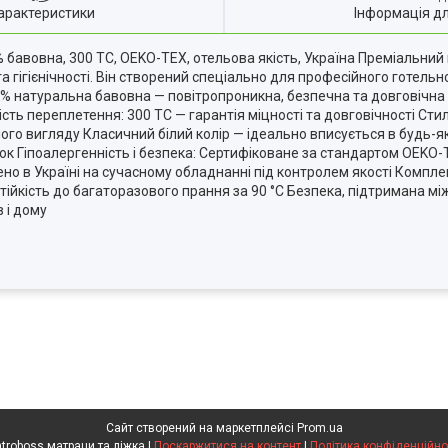
арактеристики
Інформація д
 бавовна, 300 TC, OEKO-TEX, отельова якість, Україна Преміальний
 гігієнічності. Він створений спеціально для професійного готельн
00% натуральна бавовна — повітропроникна, безпечна та довговічн
ість переплетення: 300 TC — гарантія міцності та довговічності Стил
 вигляду Класичний білий колір — ідеально вписується в будь-як
шок Гіпоалергенність і безпека: Сертифіковане за стандартом OEK
но в Україні на сучасному обладнанні під контролем якості Компле
Стійкість до багаторазового прання за 90 °C Безпека, підтримана 
в і дому
Сайт створений на маркетплейсі
Prom.ua
Matroboss матраци та ліжка |
Поскаржитися на контент
|
Політика конфіденційно