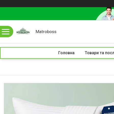
Matroboss
Головна
Товари та пос