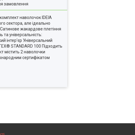
ля замовлення
 комплект наволочок IDEIA
ого сектора, але ідеально
а Сатинове жакардове плетіння
ь та універсальність:
ий інтер'єр Універсальний
O-TEX® STANDARD 100 Підходить
кт містить 2 наволочки
міжнародним сертифікатом
сті