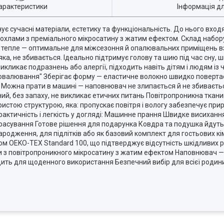
арактеристики
Інформація д
ує сучасні матеріали, естетику та функціональність. До нього вход
чохлами з преміального мікросатину з жатим ефектом. Склад набор
та тепле — оптимальне для міжсезоння й опалювальних приміщень 
яка, не збивається. Ідеально підтримує голову та шию під час сну,
кликає подразнень або алергії, підходить навіть дітям і людям із 
ровалювання" Зберігає форму — еластичне волокно швидко поверта
 Можна прати в машині — наповнювач не злипається й не збиваєтьс
ий, без запаху, не викликає етичних питань Повітропроникна ткан
ористою структурою, яка: пропускає повітря і вологу забезпечує пр
актичність і легкість у догляді: Машинне прання Швидке висихання
прасування Готове рішення для подарунка Ковдра та подушка йдуть
ародження, для підлітків або як базовий комплект для гостьових кі
м OEKO-TEX Standard 100, що підтверджує відсутність шкідливих р
хли з повітропроникного мікросатину з жатим ефектом Наповнювач —
дить для щоденного використання Безпечний вибір для всієї роди