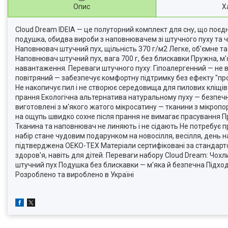
Опис
Х
Cloud Dream IDEIA — це полуторний комплект для сну, що поєдн
подушка, обидва вироби з наповнювачем зі штучного пуху та 
Наповнювач штучний пух, щільність 370 г/м2 Легке, об'ємне 
Наповнювач штучний пух, вага 700 г, без блискавки Пружна, м'
навантаження. Переваги штучного пуху: Гіпоалергенний — не ви
повітряний — забезпечує комфортну підтримку без ефекту "п
Не накопичує пил і не створює середовища для пилових кліщів
прання Екологічна альтернатива натуральному пуху — безпечн
виготовлені з м'якого жатого мікросатину — тканини з мікроп
на ощупь швидко сохне після прання не вимагає прасування Пр
Тканина та наповнювач не линяють і не сідають Не потребує 
набір стане чудовим подарунком на новосілля, весілля, день н
підтверджена OEKO-TEX Матеріали сертифіковані за стандарто
здоров'я, навіть для дітей. Переваги набору Cloud Dream: Чо
штучний пух Подушка без блискавки — м'яка й безпечна Підхо
Розроблено та вироблено в Україні