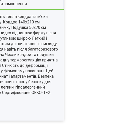
ля замовлення
ять тепла ковдра та м'яка
у: Ковдра 140х210 см
взимку Подушка 50х70 см
 швидко відновлює форму після
чутливою шкірою Легкий і
ється до початкового вигляду
я навіть після багаторазового
ина Чохли ковдри та подушки
иродну терморегуляцію приятна
 Стійкість до деформації
 у фірмовому пакованні. Цей
мнат і апартаментів. Безпека
ечовин і повну безпеку для
 легкий, гіпоалергенний
ни Сертифіковане OEKO-TEX