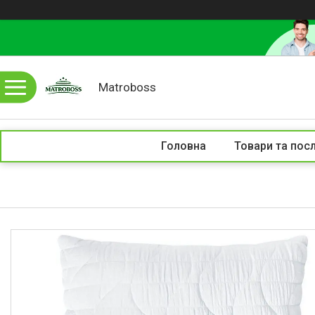
Matroboss
Головна
Товари та пос