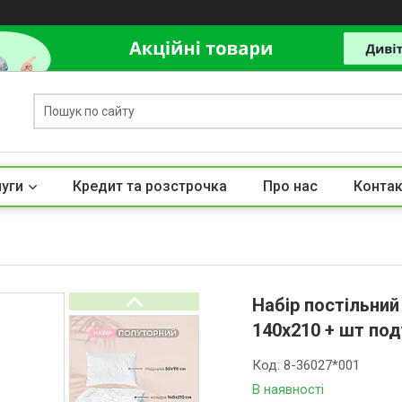
луги
Кредит та розстрочка
Про нас
Контак
Набір постільний
140х210 + шт под
Код:
8-36027*001
В наявності