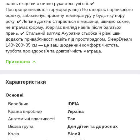
навіть якщо ви активно рухаєтесь уві сні. ✔️
Повітропроникність і терморегуляція Не створює парникового
ефекту, забезпечує приємну температуру у будь-яку пору
року. ✔️ Легкий догляд Стирається в машинці, швидко сохне,
не втрачає форму, зберігає вигляд навіть після багатьох
прань. ✔️ Стильний вигляд Акуратна стьобка й рівні шви
додають привабливості навіть під простирадлом. SleepDream
140×200×35 см — це ваш щоденний комфорт, чистота,
турбота про здоров’я та довговічність матраца.
Приховати
Характеристики
Основні
Виробник
IDEIA
Країна виробник
Україна
Анатомічні властивості
Так
Вікова група
Для дітей та дорослих
Колір
Білий