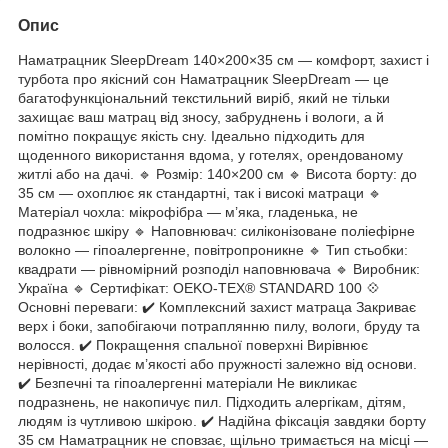
Опис
Наматрацник SleepDream 140×200×35 см — комфорт, захист і
турбота про якісний сон Наматрацник SleepDream — це
багатофункціональний текстильний виріб, який не тільки
захищає ваш матрац від зносу, забруднень і вологи, а й
помітно покращує якість сну. Ідеально підходить для
щоденного використання вдома, у готелях, орендованому
житлі або на дачі. 🔹 Розмір: 140×200 см 🔹 Висота борту: до
35 см — охоплює як стандартні, так і високі матраци 🔹
Матеріал чохла: мікрофібра — м’яка, гладенька, не
подразнює шкіру 🔹 Наповнювач: силіконізоване поліефірне
волокно — гіпоалергенне, повітропроникне 🔹 Тип стьобки:
квадрати — рівномірний розподіл наповнювача 🔹 Виробник:
Україна 🔹 Сертифікат: OEKO-TEX® STANDARD 100 💠
Основні переваги: ✔️ Комплексний захист матраца Закриває
верх і боки, запобігаючи потраплянню пилу, вологи, бруду та
волосся. ✔️ Покращення спальної поверхні Вирівнює
нерівності, додає м’якості або пружності залежно від основи.
✔️ Безпечні та гіпоалергенні матеріали Не викликає
подразнень, не накопичує пил. Підходить алергікам, дітям,
людям із чутливою шкірою. ✔️ Надійна фіксація завдяки борту
35 см Наматрацник не сповзає, щільно тримається на місці —