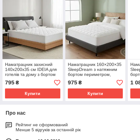
Наматрацник захисний
Наматрацник 160×200×35
Нам
140х200х35 см IDEIA для
SleepDream з натяжним
Slee
готелів та дому з бортом
бортом периметром,
борт
натяжний борт по
гіпоалергенний, щільний,
гіпо
795
975
1 0
₴
₴
периметру
захисний
захи
Купити
Купити
Про нас
Рейтинг не сформований
Менше 5 відгуків за останній рік