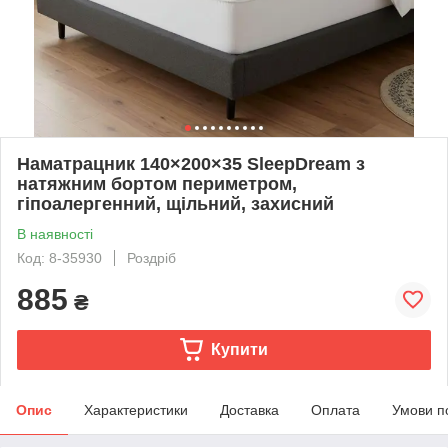
Наматрацник 140×200×35 SleepDream з
натяжним бортом периметром,
гіпоалергенний, щільний, захисний
В наявності
Код: 8-35930
Роздріб
885
₴
Купити
Опис
Характеристики
Доставка
Оплата
Умови п