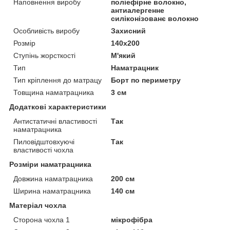
Наповнення виробу
поліефірне волокно,
антиалергенне
силіконізованє волокно
Особливість виробу
Захисний
Розмір
140x200
Ступінь жорсткості
М'який
Тип
Наматрацник
Тип кріплення до матрацу
Борт по периметру
Товщина наматрацника
3 см
Додаткові характеристики
Антистатичні властивості
Так
наматрацника
Пиловідштовхуючі
Так
властивості чохла
Розміри наматрацника
Довжина наматрацника
200 см
Ширина наматрацника
140 см
Матеріал чохла
Сторона чохла 1
мікрофібра