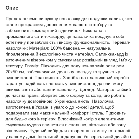
Опис
Представляємо вишукану наволочку для подушки-валика, яка
стане прекрасним доповненням вашого інтер'єру та
забезпечить комфортний відпочинок. Виконана з
преміального сатин-жакарду, ця наволочка поєднує в собі
естетичну привабливість і високу функціональність. Переваги
наволочки: Матеріал: 100% бавовна — натуральна,
гіпоалергенна й екологічно чиста матеріал. Сатин-жакард із
витонченим візерунком у смужку має розкішний вигляд і м'яку
текстуру. Розмір: Підходить для подушок-валиків розміром
20х50 см, забезпечуючи ідеальну посадку та зручність у
використанні. Практичність: Застібка на пластиковий карабін
гарантує надійність і легкість у використанні, даючи змогу
швидко зняти або надіти наволочку. Догляд: Матеріал стійкий
до частих прань, зберігає свою форму та колір, що робить
наволочку довговічною. Українська якість: Наволочка
виготовлена в Україні з увагою до кожної деталі, щоб
подарувати вам максимальний комфорт і стиль. Підходить
для будь-якого інтер'єру: Білосніжний колір з елегантними
смужками чудово впишеться в спальню, вітальню або зону
відпочинку. Чудовий вибір для створення затишку та гармонії
у вашому домі. Ідеальний подарунок: Універсальний дизайн і