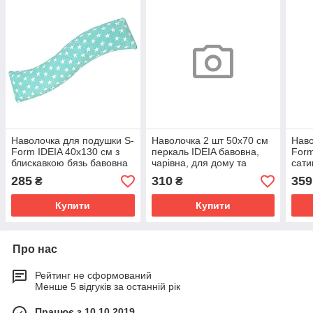
Наволочка для подушки S-
Наволочка 2 шт 50х70 см
Наво
Form IDEIA 40х130 см з
перкаль IDEIA бавовна,
Form
блискавкою бязь бавовна
чарівна, для дому та
сати
м'ята натуральна тканина
готелів, набір наволочок
пудр
285
310
359
₴
₴
білій
ткан
виш
Купити
Купити
Про нас
Рейтинг не сформований
Менше 5 відгуків за останній рік
Працює з 10.10.2019