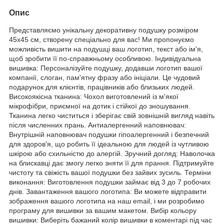
Опис
Представляємо унікальну декоративну подушку розміром
45x45 см, створену спеціально для вас! Ми пропонуємо
можливість вишити на подушці ваш логотип, текст або ім'я,
щоб зробити її по-справжньому особливою. Індивідуальна
вишивка: Персоналізуйте подушку, додавши логотип вашої
компанії, слоган, пам'ятну фразу або ініціали. Це чудовий
подарунок для клієнтів, працівників або близьких людей.
Високоякісна тканина: Чохол виготовлений із м'якої
мікрофібри, приємної на дотик і стійкої до зношування.
Тканина легко чиститься і зберігає свій зовнішній вигляд навіть
після численних прань. Антиалергенний наповнювач:
Внутрішній наповнювач подушки гіпоалергенний і безпечний
для здоров'я, що робить її ідеальною для людей із чутливою
шкірою або схильністю до алергій. Зручний догляд: Наволочка
на блискавці дає змогу легко зняти її для прання. Підтримуйте
чистоту та свіжість вашої подушки без зайвих зусиль. Терміни
виконання: Виготовлення подушки займає від 3 до 7 робочих
днів. Завантаження вашого логотипа: Ви можете відправити
зображення вашого логотипа на наш email, і ми розробимо
програму для вишивки за вашим макетом. Вибір кольору
вишивки: Виберіть бажаний колір вишивки в коментарі під час