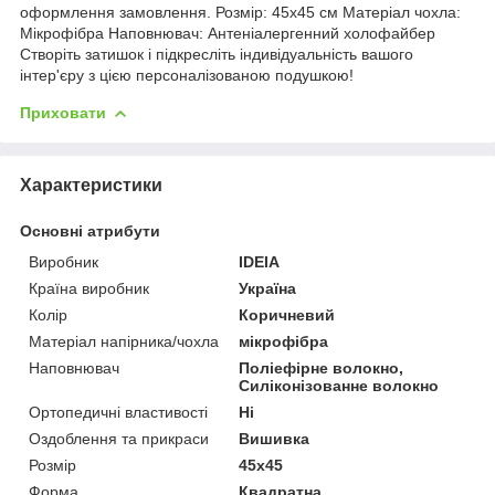
оформлення замовлення. Розмір: 45x45 см Матеріал чохла:
Мікрофібра Наповнювач: Антеніалергенний холофайбер
Створіть затишок і підкресліть індивідуальність вашого
інтер'єру з цією персоналізованою подушкою!
Приховати
Характеристики
Основні атрибути
Виробник
IDEIA
Країна виробник
Україна
Колір
Коричневий
Матеріал напірника/чохла
мікрофібра
Наповнювач
Поліефірне волокно,
Силіконізованне волокно
Ортопедичні властивості
Ні
Оздоблення та прикраси
Вишивка
Розмір
45х45
Форма
Квадратна