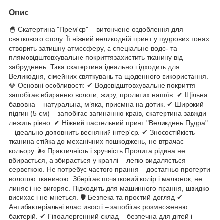
Опис
🐣 Скатертина "Прем'єр" – витончене оздоблення для
святкового столу. Її ніжний великодній принт у пудрових тонах
створить затишну атмосферу, а спеціальне водо- та
плямовідштовхувальне покриттязахистить тканину від
забруднень. Така скатертина ідеально підходить для
Великодня, сімейних святкувань та щоденного використання.
💎 Основні особливості: ✔ Водовідштовхувальне покриття –
запобігає вбиранню вологи, жиру, пролитих напоїв. ✔ Щільна
бавовна – натуральна, м’яка, приємна на дотик. ✔ Широкий
підгин (5 см) – запобігає загинанню країв, скатертина завжди
лежить рівно. ✔ Ніжний пастельний принт "Великдень Пудра"
– ідеально доповнить весняний інтер'єр. ✔ Зносостійкість –
тканина стійка до механічних пошкоджень, не втрачає
кольору. 🌬 Практичність і зручність Пролита рідина не
вбирається, а збирається у краплі – легко видаляється
серветкою. Не потребує частого прання – достатньо протерти
вологою тканиною. Зберігає початковий колір і малюнок, не
линяє і не вигоряє. Підходить для машинного прання, швидко
висихає і не мнеться. 🛡 Безпека та простий догляд ✔
Антибактеріальні властивості – запобігає розмноженню
бактерій. ✔ Гіпоалергенний склад – безпечна для дітей і