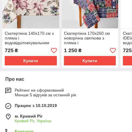
Скатертина 140х170 см з
Скатертина 170х260 см
Скат
пляма і
новорічна святкова з
IDEI
водовідштовхувальним
пляма і
водо
просоченням IDEIA
водовідштовхувальним
прос
725
1 250
725
₴
₴
бавовна колібрі пудра
просоченням IDEIA
візе
бавовна орнамент
Купити
Купити
Про нас
Рейтинг не сформований
Менше 5 відгуків за останній рік
Працює з 10.10.2019
м. Кривий Ріг
Кривий Ріг, Україна
Контакти