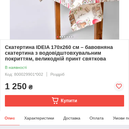
Скатертина IDEIA 170х260 см – бавовняна
скатертина з водовідштовхувальним
покриттям, великодній принт святкова
В наявності
Код: 800029901*002
Роздріб
1 250
₴
Купити
Опис
Характеристики
Доставка
Оплата
Умови п