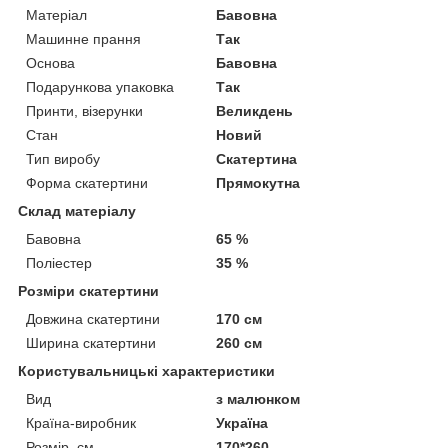
Матеріал
Бавовна
Машинне прання
Так
Основа
Бавовна
Подарункова упаковка
Так
Принти, візерунки
Великдень
Стан
Новий
Тип виробу
Скатертина
Форма скатертини
Прямокутна
Склад матеріалу
Бавовна
65 %
Поліестер
35 %
Розміри скатертини
Довжина скатертини
170 см
Ширина скатертини
260 см
Користувальницькі характеристики
Вид
з малюнком
Країна-виробник
Україна
Розмір, см
170*260