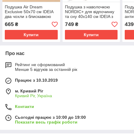
Подушка Air Dream
Подушка з наволочкою
Поду
Exclusive 50х70 см IDEIA
NORDIC+ для відпочинку
NOR
два чохли з блискавкою
та сну 40х140 см IDEIA з
анти
антиалергенна біла для
блискавкою
стьо
665
749
439
₴
₴
сну
антиалергенна сіра
Купити
Купити
Про нас
Рейтинг не сформований
Менше 5 відгуків за останній рік
Працює з 10.10.2019
м. Кривий Ріг
Кривий Ріг, Україна
Контакти
Сьогодні працює з 10:00 до 19:00
Показати весь графік роботи