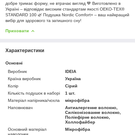
добре тримає форму, не втрачає вигляд 💙 Виготовлено в
Україні – відповідає високим стандартам якості OEKO-TEX®
STANDARD 100 🌿 Подушка Nordic Comfort+ – ваш найкращий
вибір для здорового та затишного сну!
Приховати
Характеристики
Основні
Виробник
IDEIA
Країна виробник
Україна
Колір
Сірий
Кількість подушок в наборі
1 шт.
Матеріал напірника/чохла
мікрофібра
Наповнювач
Антиалергенне волокно,
Силіконізованне волокно,
Поліефірне волокно,
Холлофайбер
Основний матеріал
Мікрофібра
наволочки