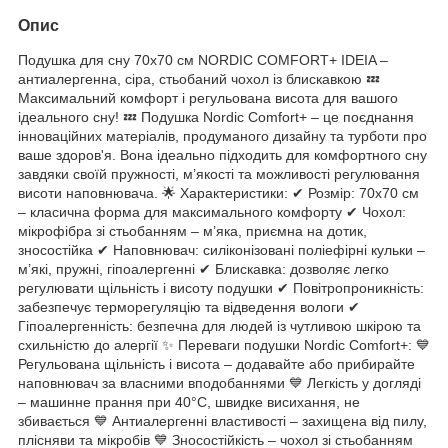
Опис
Подушка для сну 70х70 см NORDIC COMFORT+ IDEIA –
антиалергенна, сіра, стьобаний чохол із блискавкою 💤
Максимальний комфорт і регульована висота для вашого
ідеального сну! 💤 Подушка Nordic Comfort+ – це поєднання
інноваційних матеріалів, продуманого дизайну та турботи про
ваше здоров'я. Вона ідеально підходить для комфортного сну
завдяки своїй пружності, м’якості та можливості регулювання
висоти наповнювача. 🌟 Характеристики: ✔ Розмір: 70х70 см
– класична форма для максимального комфорту ✔ Чохол:
мікрофібра зі стьобанням – м’яка, приємна на дотик,
зносостійка ✔ Наповнювач: силіконізовані поліефірні кульки –
м’які, пружні, гіпоалергенні ✔ Блискавка: дозволяє легко
регулювати щільність і висоту подушки ✔ Повітропроникність:
забезпечує терморегуляцію та відведення вологи ✔
Гіпоалергенність: безпечна для людей із чутливою шкірою та
схильністю до алергії ✨ Переваги подушки Nordic Comfort+: 💙
Регульована щільність і висота – додавайте або прибирайте
наповнювач за власними вподобаннями 💙 Легкість у догляді
– машинне прання при 40°C, швидке висихання, не
збивається 💙 Антиалергенні властивості – захищена від пилу,
плісняви та мікробів 💙 Зносостійкість – чохол зі стьобанням