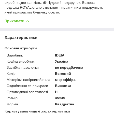
виробництво та якість. 🎁 Чудовий подарунок: Бежева
подушка ROYAL стане стильним і практичним подарунком,
який прикрасить будь-яку оселю.
Приховати
Характеристики
Основні атрибути
Виробник
IDEIA
Країна виробник
Україна
Застібка наволочки
не передбачена
Колір
Бежевий
Матеріал напірника/чохла
мікрофібра
Оздоблення та прикраси
Вишивка
Ортопедичні властивості
Ні
Розмір
45х45
Форма
Квадратна
Користувальницькі характеристики