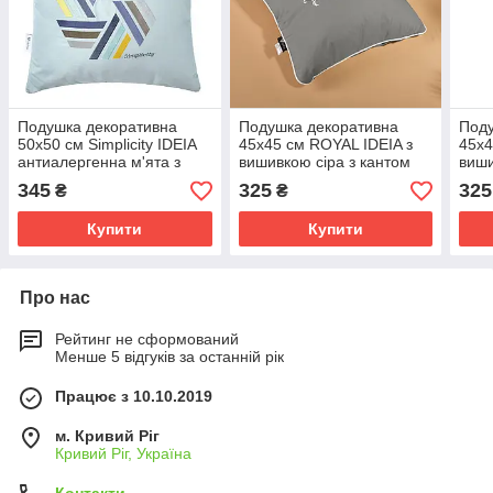
Подушка декоративна
Подушка декоративна
Поду
50х50 см Simplicity IDEIA
45х45 см ROYAL IDEIA з
45х4
антиалергенна м'ята з
вишивкою сіра з кантом
виши
вишивкою
антиалергенна
анти
345
325
325
₴
₴
Купити
Купити
Про нас
Рейтинг не сформований
Менше 5 відгуків за останній рік
Працює з 10.10.2019
м. Кривий Ріг
Кривий Ріг, Україна