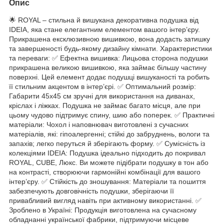
Опис
🌟 ROYAL – стильна й вишукана декоративна подушка від
IDEIA, яка стане елегантним елементом вашого інтер’єру.
Прикрашена ексклюзивною вишивкою, вона додасть затишку
та завершеності будь-якому дизайну кімнати. Характеристики
та переваги: ✅ Ефектна вишивка: Лицьова сторона подушки
прикрашена великою вишивкою, яка займає більшу частину
поверхні. Цей елемент додає подушці вишуканості та робить
її стильним акцентом в інтер’єрі. ✅ Оптимальний розмір:
Габарити 45x45 см зручні для використання на диванах,
кріслах і ліжках. Подушка не займає багато місця, але при
цьому чудово підтримує спину, шию або поперек. ✅ Практичні
матеріали: Чохол і наповнювач виготовлені з сучасних
матеріалів, які: гіпоалергенні; стійкі до забруднень, вологи та
запахів; легко перуться й зберігають форму. ✅ Сумісність із
колекціями IDEIA: Подушка ідеально підходить до покривал
ROYAL, CUBE, Люкс. Ви можете підібрати подушку в тон або
на контрасті, створюючи гармонійні комбінації для вашого
інтер’єру. ✅ Стійкість до зношування: Матеріали та пошиття
забезпечують довговічність подушки, зберігаючи її
привабливий вигляд навіть при активному використанні. ✅
Зроблено в Україні: Продукція виготовлена на сучасному
обладнанні української фабрики, підтримуючи місцеве