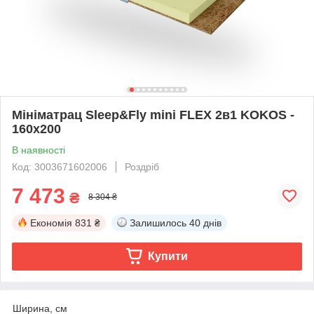
Мініматрац Sleep&Fly mini FLEX 2в1 KOKOS -
160х200
В наявності
Код: 3003671602006
Роздріб
7 473
₴
8 304 ₴
Економія
831 ₴
Залишилось
40 днів
Купити
Ширина, см