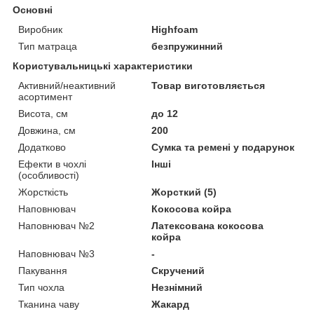
Основні
Виробник
Highfoam
Тип матраца
безпружинний
Користувальницькі характеристики
Активний/неактивний
Товар виготовляється
асортимент
Висота, см
до 12
Довжина, см
200
Додатково
Сумка та ремені у подарунок
Ефекти в чохлі
Інші
(особливості)
Жорсткість
Жорсткий (5)
Наповнювач
Кокосова койра
Наповнювач №2
Латексована кокосова
койра
Наповнювач №3
-
Пакування
Скручений
Тип чохла
Незнімний
Тканина чаву
Жакард