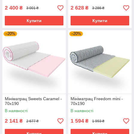
2 400
2 628
₴
₴
3 001 ₴
3 286 ₴
Купити
Купити
–20%
–20%
Мініматрац Sweets Caramel -
Мініматрац Freedom mini -
70х190
70х190
В наявності
В наявності
2 141
1 594
₴
₴
2 677 ₴
1 993 ₴
Купити
Купити