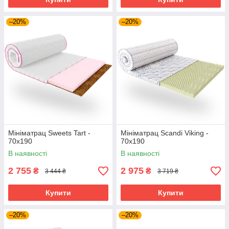
–20%
–20%
Мініматрац Sweets Tart -
Мініматрац Scandi Viking -
70х190
70х190
В наявності
В наявності
2 755
2 975
₴
₴
3 444 ₴
3 719 ₴
Купити
Купити
–20%
–20%