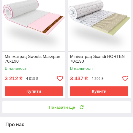
Мініматрац Sweets Marzipan -
Мініматрац Scandi HORTEN -
70х190
70х190
В наявності
В наявності
3 212
3 437
₴
₴
4 015 ₴
4 296 ₴
Купити
Купити
Показати ще
Про нас