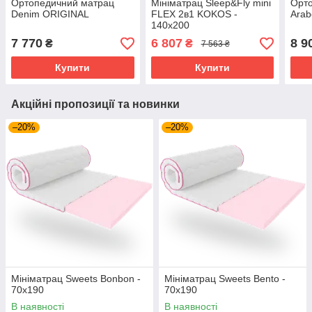
Ортопедичний матрац
Мініматрац Sleep&Fly mini
Орт
Denim ORIGINAL
FLEX 2в1 KOKOS -
Arab
140х200
7 770
6 807
8 9
₴
₴
7 563 ₴
Купити
Купити
Акційні пропозиції та новинки
–20%
–20%
Мініматрац Sweets Bonbon -
Мініматрац Sweets Bento -
70х190
70х190
В наявності
В наявності