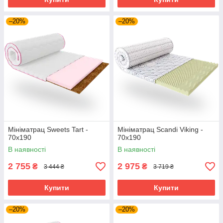
–20%
–20%
Мініматрац Sweets Tart -
Мініматрац Scandi Viking -
70х190
70х190
В наявності
В наявності
2 755
2 975
₴
₴
3 444 ₴
3 719 ₴
Купити
Купити
–20%
–20%