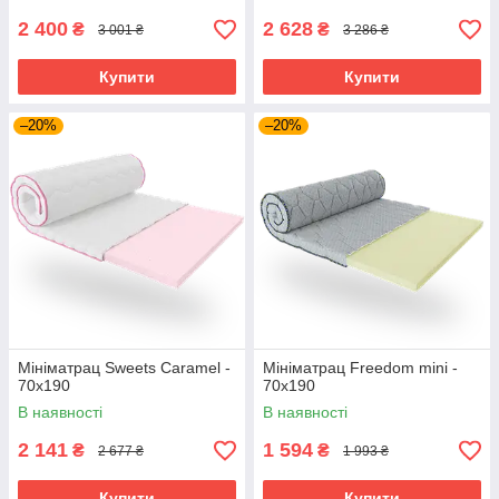
2 400
2 628
₴
₴
3 001 ₴
3 286 ₴
Купити
Купити
–20%
–20%
Мініматрац Sweets Caramel -
Мініматрац Freedom mini -
70х190
70х190
В наявності
В наявності
2 141
1 594
₴
₴
2 677 ₴
1 993 ₴
Купити
Купити