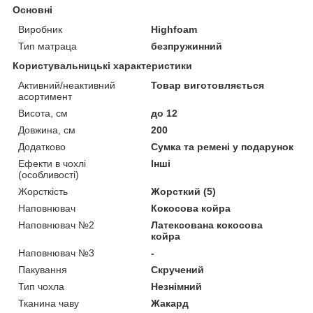
Основні
Виробник
Highfoam
Тип матраца
безпружинний
Користувальницькі характеристики
Активний/неактивний
Товар виготовляється
асортимент
Висота, см
до 12
Довжина, см
200
Додатково
Сумка та ремені у подарунок
Ефекти в чохлі
Інші
(особливості)
Жорсткість
Жорсткий (5)
Наповнювач
Кокосова койра
Наповнювач №2
Латексована кокосова
койра
Наповнювач №3
-
Пакування
Скручений
Тип чохла
Незнімний
Тканина чаву
Жакард