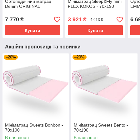
Ортопедичний матрац
Мініматрац Sleep&Fly mini
Орт
Denim ORIGINAL
FLEX KOKOS - 70х190
EMM
7 770
3 921
6 6
₴
₴
4 613 ₴
Купити
Купити
Акційні пропозиції та новинки
–20%
–20%
Мініматрац Sweets Bonbon -
Мініматрац Sweets Bento -
70х190
70х190
В наявності
В наявності