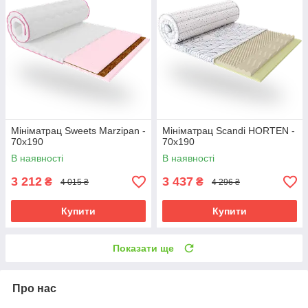
Мініматрац Sweets Marzipan -
Мініматрац Scandi HORTEN -
70х190
70х190
В наявності
В наявності
3 212
3 437
₴
₴
4 015 ₴
4 296 ₴
Купити
Купити
Показати ще
Про нас