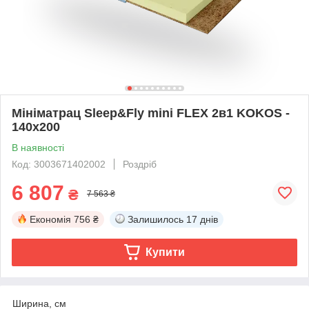
Мініматрац Sleep&Fly mini FLEX 2в1 KOKOS -
140х200
В наявності
Код: 3003671402002
Роздріб
6 807
₴
7 563 ₴
Економія
756 ₴
Залишилось
17 днів
Купити
Ширина, см