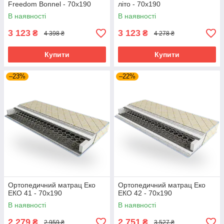
Freedom Bonnel - 70х190
літо - 70х190
В наявності
В наявності
3 123
3 123
₴
₴
4 398 ₴
4 278 ₴
Купити
Купити
–23%
–22%
Ортопедичний матрац Еко
Ортопедичний матрац Еко
ЕКО 41 - 70х190
ЕКО 42 - 70х190
В наявності
В наявності
2 279
2 751
₴
₴
2 959 ₴
3 527 ₴