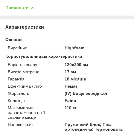
Приховати
Характеристики
Основні
Виробник
Highfoam
Користувальницькі характеристики
Варіант товару
120x200 см
Висота матраца
17 см
Гарантія
18 місяців
Ефект зима / літо
Немає
Жорсткість
(IV) Вище середньої
Колекція
Faino
Максимальне
110 кг
навантаження на 1
спальне місце
Наповнювачі
Пружинний блок; Піна
ортопедична; Термоповсть