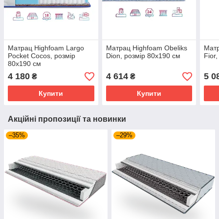
Матрац Highfoam Largo
Матрац Highfoam Obeliks
Матр
Pocket Cocos, розмір
Dion, розмір 80x190 см
Fior
80x190 см
4 180
4 614
5 0
₴
₴
Купити
Купити
Акційні пропозиції та новинки
–35%
–29%