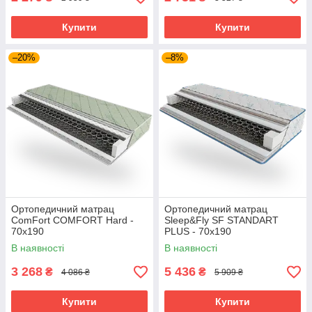
Купити
Купити
–20%
–8%
Ортопедичний матрац
Ортопедичний матрац
ComFort COMFORT Hard -
Sleep&Fly SF STANDART
70х190
PLUS - 70х190
В наявності
В наявності
3 268
5 436
₴
₴
4 086 ₴
5 909 ₴
Купити
Купити