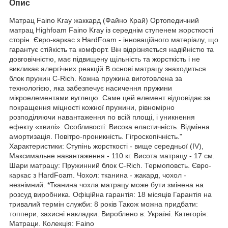
Опис
Матрац Faino Kray жаккард (Файно Край) Ортопедичний
матрац Highfoam Faino Kray із середнім ступенем жорсткості
сторін. Євро-каркас з HardFoam - інноваційного матеріалу, що
гарантує стійкість та комфорт. Він відрізняється надійністю та
довговічністю, має підвищену щільність та жорсткість і не
викликає алергічних реакцій В основі матрацу знаходиться
блок пружин C-Rich. Кожна пружина виготовлена за
технологією, яка забезпечує насичення пружини
мікроелементами вуглецю. Саме цей елемент відповідає за
покращення міцності кожної пружини, рівномірно
розподіляючи навантаження по всій площі, і уникнення
ефекту «хвилі». Особливості: Висока еластичність. Відмінна
амортизація. Повітро-проникність. Гігроскопічність."
Характеристики: Ступінь жорсткості - вище середньої (IV),
Максимальне навантаження - 110 кг. Висота матрацу - 17 см.
Шари матрацу: Пружинний блок C-Rich. Термоповсть. Євро-
каркас з HardFoam. Чохол: тканина - жакард, чохол -
незнімний. *Тканина чохла матрацу може бути змінена на
розсуд виробника. Офіційна гарантія: 18 місяців Гарантія на
тривалий термін служби: 8 років Також можна придбати:
топпери, захисні накладки. Вироблено в: Україні. Категорія:
Матраци. Колекція: Faino