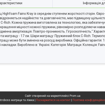
арактеристики
Інформація д
Highfoam Faino Kray із середнім ступенем жорсткості сторін. Євро
 відрізняється надійністю та довговічністю, має підвищену щільніст
 C-Rich. Кожна пружина виготовлена за технологією, яка забезпеч
кращення міцності кожної пружини, рівномірно розподіляючи навант
дмінна амортизація. Повітро-проникність. Гігроскопічність." Характ
ота матрацу - 17 см. Шари матрацу: Пружинний блок C-Rich. Термоп
трацу може бути змінена на розсуд виробника. Офіційна гарантія: 1
 накладки. Вироблено в: Україні. Категорія: Матраци. Колекція: Fain
Сайт створений на маркетплейсі
Prom.ua
Matroboss матраци та ліжка |
Поскаржитися на контент
|
Політика конфіденційно