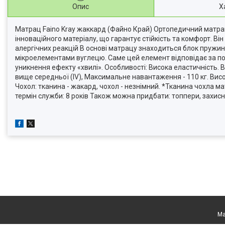
Опис
Х
Матрац Faino Kray жаккард (Файно Край) Ортопедичний матрац 
інноваційного матеріалу, що гарантує стійкість та комфорт. Він
алергічних реакцій В основі матрацу знаходиться блок пружин
мікроелементами вуглецю. Саме цей елемент відповідає за по
уникнення ефекту «хвилі». Особливості: Висока еластичність. Ві
вище середньої (IV), Максимальне навантаження - 110 кг. Вис
Чохол: тканина - жакард, чохол - незнімний. *Тканина чохла ма
термін служби: 8 років Також можна придбати: топпери, захисні