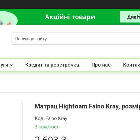
луги
Кредит та розстрочка
Про нас
Контак
Матрац Highfoam Faino Kray, розмі
Код:
Faino Kray
В наявності
2 603 ₴