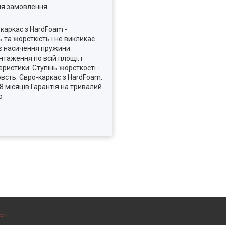
ля замовлення
-каркас з HardFoam -
ь та жорсткість і не викликає
ує насичення пружини
аження по всій площі, і
еристики: Ступінь жорсткості -
овсть. Євро-каркас з HardFoam.
8 місяців Гарантія на тривалий
o
сті