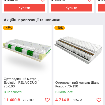
Купити
Купити
Акційні пропозиції та новинки
–45%
–40%
Ортопедичний матрац
Evolution RELAX DUO -
Ортопедичний матрац Шанс
70х190
Кокос - 70х190
В наявності
В наявності
11 400
4 714
₴
₴
20 728 ₴
7 857 ₴