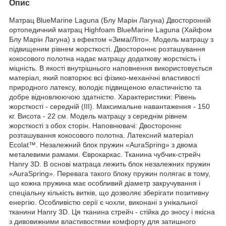
Опис
Матрац BlueMarine Laguna (Блу Марін Лагуна) Двосторонній
ортопедичний матрац Highfoam BlueMarine Laguna (Хайфом
Блу Марін Лагуна) з ефектом «Зима/Літо». Модель матрацу з
підвищеним рівнем жорсткості. Двостороннє розташування
кокосового полотна надає матрацу додаткову жорсткість і
міцність. В якості внутрішнього наповнення використовується
матеріал, який повторює всі фізико-механічні властивості
природного латексу, володіє підвищеною еластичністю та
добре відновлюючою здатністю. Характеристики: Рівень
жорсткості - середній (III). Максимальне навантаження - 150
кг. Висота - 22 см. Модель матрацу з середнім рівнем
жорсткості з обох сторін. Наповнювачі: Двостороннє
розташування кокосового полотна. Латексний матеріал
Ecolat™. Незалежний блок пружин «AuraSpring» з двома
металевими рамами. Єврокаркас. Тканина чубчик-стрейч
Hanry 3D. В основі матраца лежить блок незалежних пружин
«AuraSpring». Перевага такого блоку пружин полягає в тому,
що кожна пружина має особливий діаметр закручування і
спеціальну кількість витків, що дозволяє зберігати позитивну
енергію. Особливістю серії є чохли, виконані з унікальної
тканини Hanry 3D. Ця тканина стрейч - стійка до зносу і якісна
з дивовижними властивостями комфорту для затишного