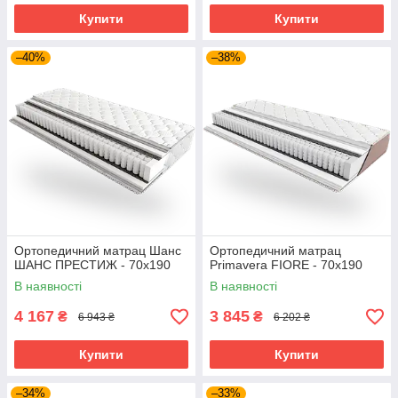
Купити
Купити
–40%
–38%
Ортопедичний матрац Шанс
Ортопедичний матрац
ШАНС ПРЕСТИЖ - 70х190
Primavera FIORE - 70х190
В наявності
В наявності
4 167
3 845
₴
₴
6 943 ₴
6 202 ₴
Купити
Купити
–34%
–33%