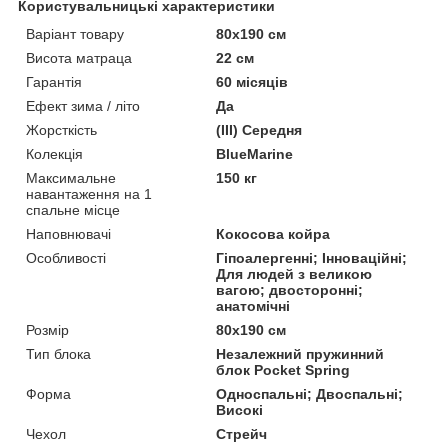
Користувальницькі характеристики
Варіант товару
80x190 см
Висота матраца
22 см
Гарантія
60 місяців
Ефект зима / літо
Да
Жорсткість
(III) Середня
Колекція
BlueMarine
Максимальне
150 кг
навантаження на 1
спальне місце
Наповнювачі
Кокосова койра
Особливості
Гіпоалергенні; Інноваційні;
Для людей з великою
вагою; двосторонні;
анатомічні
Розмір
80x190 см
Тип блока
Незалежний пружинний
блок Pocket Spring
Форма
Односпальні; Двоспальні;
Високі
Чехол
Стрейч