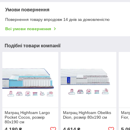
Умови повернення
Повернення товару впродовж 14 днів за домовленістю
Всі умови повернення
Подібні товари компанії
Матрац Highfoam Largo
Матрац Highfoam Obeliks
Матр
Pocket Cocos, розмір
Dion, розмір 80x190 см
Fior
80x190 см
4 180
4 614
5 0
₴
₴