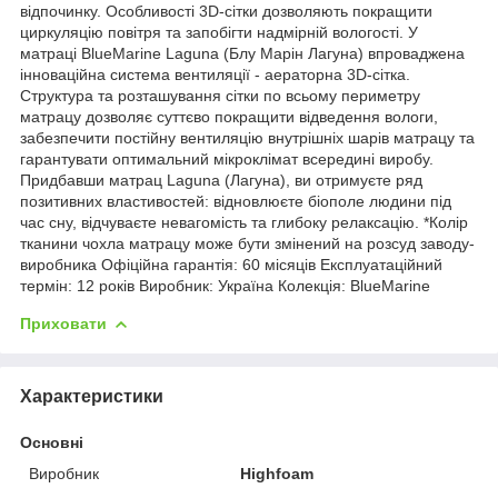
відпочинку. Особливості 3D-сітки дозволяють покращити
циркуляцію повітря та запобігти надмірній вологості. У
матраці BlueMarine Laguna (Блу Марін Лагуна) впроваджена
інноваційна система вентиляції - аераторна 3D-сітка.
Структура та розташування сітки по всьому периметру
матрацу дозволяє суттєво покращити відведення вологи,
забезпечити постійну вентиляцію внутрішніх шарів матрацу та
гарантувати оптимальний мікроклімат всередині виробу.
Придбавши матрац Laguna (Лагуна), ви отримуєте ряд
позитивних властивостей: відновлюєте біополе людини під
час сну, відчуваєте невагомість та глибоку релаксацію. *Колір
тканини чохла матрацу може бути змінений на розсуд заводу-
виробника Офіційна гарантія: 60 місяців Експлуатаційний
термін: 12 років Виробник: Україна Колекція: BlueMarine
Приховати
Характеристики
Основні
Виробник
Highfoam