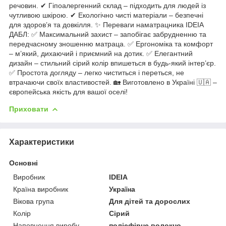
речовин. ✔ Гіпоалергенний склад – підходить для людей із
чутливою шкірою. ✔ Екологічно чисті матеріали – безпечні
для здоров’я та довкілля. ✨ Переваги наматрацника IDEIA
ДАБЛ: ✅ Максимальний захист – запобігає забрудненню та
передчасному зношенню матраца. ✅ Ергономіка та комфорт
– м’який, дихаючий і приємний на дотик. ✅ Елегантний
дизайн – стильний сірий колір впишеться в будь-який інтер’єр.
✅ Простота догляду – легко чиститься і переться, не
втрачаючи своїх властивостей. 🏡 Виготовлено в Україні 🇺🇦 –
європейська якість для вашої оселі!
Приховати
Характеристики
Основні
Виробник
IDEIA
Країна виробник
Україна
Вікова група
Для дітей та дорослих
Колір
Сірий
Наповнення виробу
поліефірне волокно,