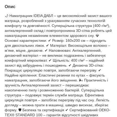
Опис
🌙 Наматрацник IDEIA ДАБЛ – це високоякісний захист вашого
матраца, розроблений з урахуванням сучасних технологій
комфорту та довговічності. Суперщільна структура (400 г/м²),
антиалергенний склад і повітропроникна 3D-сітка роблять цей
наматрацник незамінним елементом здорового сну. 💎
Основні характеристики: ✔ Розмір: 160x200 см – підходить
для двоспальних ліжок. ✔ Матеріал: Високощільне волокно –
м’яке, міцне, дихаюче. ✔ Наповнювач: Антиалергенний,
дихаючий матеріал – не викликає подразнень і забезпечує
комфортний мікроклімат. ✔ Щільність: 400 г/м² – надійний
захист від забруднень і пошкоджень. ✔ Дихаюча 3D-сітка:
Покращує циркуляцію повітря, запобігаючи перегріву. ✔
Надійне кріплення: Еластичні резинки по кутах – фіксують
наматрацник, запобігаючи його зміщенню. 🌬 Практичність і
зручність Антиалергенний захист – перешкоджає
накопиченню пилу і розмноженню бактерій. Суперщільна
структура – подовжує термін служби матраца. Ефективна
циркуляція повітря – запобігає перегріву під час сну. Легкість
догляду – можна прати в машинці, швидко висихає, зберігає
форму. 🛡 Безпека та сертифікація ✔ Сертифікований OEKO-
TEX® STANDARD 100 – гарантія відсутності шкідливих