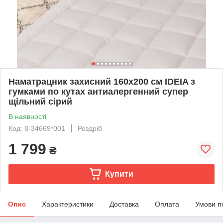
Наматрацник захисний 160x200 см IDEIA з
гумками по кутах антиалергенний супер
щільний сірий
В наявності
Код: 8-34669*001
Роздріб
1 799
₴
Купити
Опис
Характеристики
Доставка
Оплата
Умови п