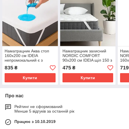
Наматрацник Аква стоп
Наматрацник захисний
Нама
160х200 см IDEIA
NORDIC СOMFORT
NOR
непромокальний є з
90х200 см IDEIA щіл 150 з
160х
гумками по кутах захисний
еластичними стрічками по
гр/м
835
475
719
₴
₴
антиалергійний бавовна
кутах антиалергенний
стрі
білий
анти
Купити
Купити
Про нас
Рейтинг не сформований
Менше 5 відгуків за останній рік
Працює з 10.10.2019