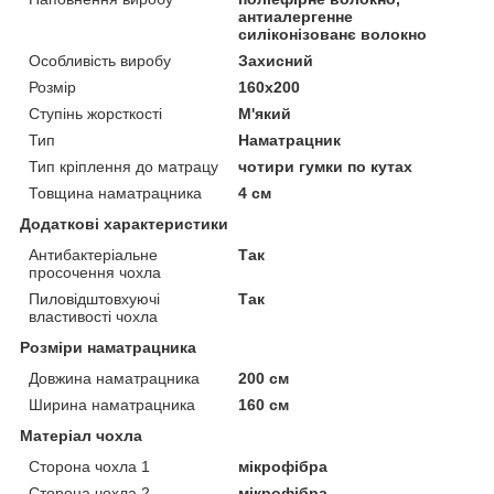
антиалергенне
силіконізованє волокно
Особливість виробу
Захисний
Розмір
160x200
Ступінь жорсткості
М'який
Тип
Наматрацник
Тип кріплення до матрацу
чотири гумки по кутах
Товщина наматрацника
4 см
Додаткові характеристики
Антибактеріальне
Так
просочення чохла
Пиловідштовхуючі
Так
властивості чохла
Розміри наматрацника
Довжина наматрацника
200 см
Ширина наматрацника
160 см
Матеріал чохла
Сторона чохла 1
мікрофібра
Сторона чохла 2
мікрофібра