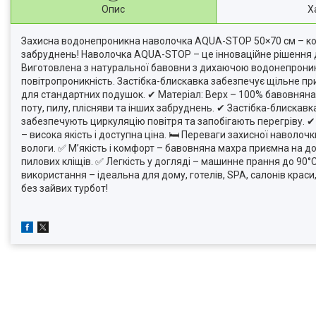
Опис
Х
Захисна водонепроникна наволочка AQUA-STOP 50×70 см – комфо
забруднень! Наволочка AQUA-STOP – це інноваційне рішення для
Виготовлена з натуральної бавовни з дихаючою водонепроникно
повітропроникність. Застібка-блискавка забезпечує щільне при
для стандартних подушок. ✔ Матеріал: Верх – 100% бавовняна 
поту, пилу, плісняви та інших забруднень. ✔ Застібка-блискав
забезпечують циркуляцію повітря та запобігають перегріву. ✔ 
– висока якість і доступна ціна. 🛏 Переваги захисної навол
вологи. ✅ М’якість і комфорт – бавовняна махра приємна на до
пилових кліщів. ✅ Легкість у догляді – машинне прання до 90°
використання – ідеальна для дому, готелів, SPA, салонів краси,
без зайвих турбот!