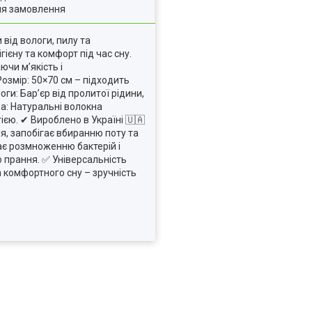
ля замовлення
від вологи, пилу та
ієну та комфорт під час сну.
чи м’якість і
озмір: 50×70 см – підходить
и: Бар’єр від пролитої рідини,
ра: Натуральні волокна
ією. ✔ Вироблено в Україні 🇺🇦
я, запобігає вбиранню поту та
ає розмноженню бактерій і
о прання. ✅ Універсальність
та комфортного сну – зручність