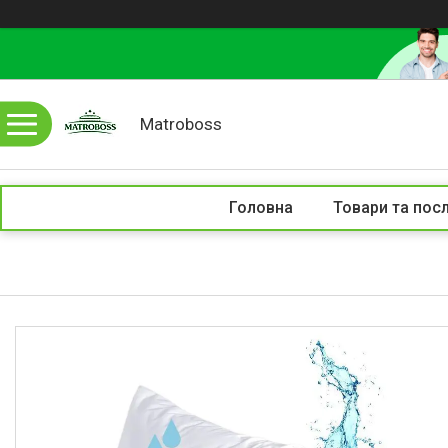
Matroboss
Головна
Товари та пос