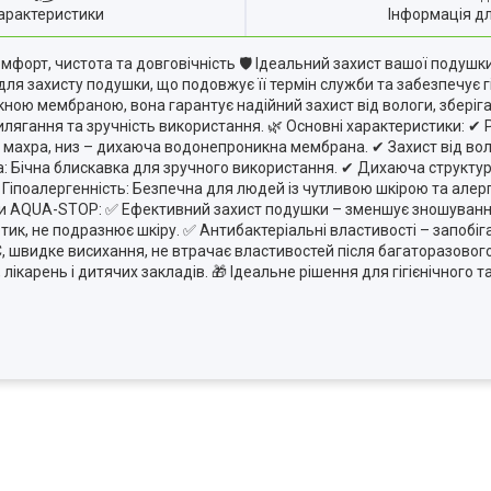
арактеристики
Інформація д
рт, чистота та довговічність 🛡 Ідеальний захист вашої подушки 
 захисту подушки, що подовжує її термін служби та забезпечує гіг
ю мембраною, вона гарантує надійний захист від вологи, зберігаю
лягання та зручність використання. 🌿 Основні характеристики: ✔ Р
махра, низ – дихаюча водонепроникна мембрана. ✔ Захист від волог
ка: Бічна блискавка для зручного використання. ✔ Дихаюча структу
Гіпоалергенність: Безпечна для людей із чутливою шкірою та алерг
очки AQUA-STOP: ✅ Ефективний захист подушки – зменшує зношуванн
тик, не подразнює шкіру. ✅ Антибактеріальні властивості – запобіг
C, швидке висихання, не втрачає властивостей після багаторазовог
 лікарень і дитячих закладів. 🎁 Ідеальне рішення для гігієнічного 