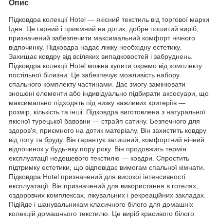
Опис
Підковдра колекції Hotel — якісний текстиль від торгової марки
Ідея. Це гарний і приємний на дотик, добре пошитий виріб,
призначений забезпечити максимальний комфорт нічного
відпочинку. Підковдра надає ліжку необхідну естетику.
Захищає ковдру від всіляких випадковостей і забруднень.
Підковдра колекції Hotel можна купити окремо від комплекту
постільної білизни. Це забезпечує можливість набору
спального комплекту частинами. Дає змогу замінювати
зношені елементи або індивідуально підбирати аксесуари, що
максимально підходять під низку важливих критеріїв —
розмір, кількість та інші. Підковдра виготовлена з натуральної
якісної турецької бавовни — страйп сатину. Безпечного для
здоров'я, приємного на дотик матеріалу. Він захистить ковдру
від поту та бруду. Він гарантує затишний, комфортний нічний
відпочинок у будь-яку пору року. Він продовжить термін
експлуатації недешевого текстилю — ковдри. Спростить
підтримку естетики, що відповідає вимогам спальної кімнати.
Підковдра Hotel призначений для високої інтенсивності
експлуатації. Він призначений для використання в готелях,
оздоровчих комплексах, лікувальних і рекреаційних закладах.
Підійде і шанувальникам класичного білого для домашніх
колекцій домашнього текстилю. Це виріб красивого білого