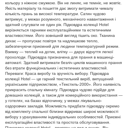
кольору з ніжною смужкою. Він не линяє, не темніє, не жовтіє.
Якість матеріалу та пошиття дає змогу витримати чималу
кількість прань за високої температури. Сатин чудово
витримує, у межах розумного, механічного навантаження і
здатний слугувати не один рік. Підковдра колекції Hotel
вирізняється гарними експлуатаційними та естетичними
властивостями. Його зовнішній вигляд тішить око. Тканина
дихає — пропускає повітря та надлишкове тепло,
забезпечуючи приємний для людини температурний режим.
Взимку — теплий на дотик, влітку — дарує відчуття легкої
прохолоди. Підковдра призначена для прання в машинці-
автоматі. Здатний витримати безліч циклів машинного прання
без втрати функціональних і естетичних властивостей.
Переваги: Краса виробу та зручність вибору. Підковдра
колекції Hotel — це гарний текстильний виріб, випущений
українським підприємством, «Текстиль-2000». Його наявність
прикрасить спальну кімнату. Підковдра чудово підійде для
домашніх колекцій, а також для комерційного використання —
у готелях, на базах відпочинку, у межах лікувально-
оздоровчих закладів. Можливість придбати підковдру окремо
від комплекту спальної білизни відкриває широкі можливості
вибору з урахуванням індивідуальних особливостей. Приємні
експлуатаційні властивості та простота обслуговування.
Підковдра колекції Hotel – приятен на вид и ощупь. Він