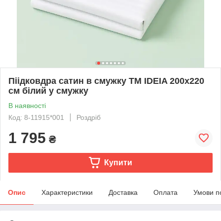
Піідковдра сатин в смужку ТМ IDEIA 200х220
см білий у смужку
В наявності
Код: 8-11915*001
Роздріб
1 795
₴
Купити
Опис
Характеристики
Доставка
Оплата
Умови п