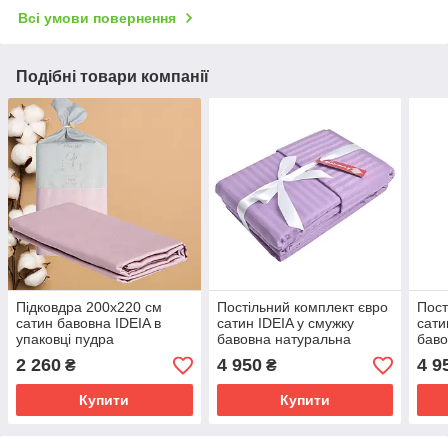
Всі умови повернення
Подібні товари компанії
Підковдра 200x220 см
Постільний комплект євро
Пост
сатин бавовна IDEIA в
сатин IDEIA у смужку
сати
упаковці пудра
бавовна натуральна
баво
натуральна тканина
тканина набір постільного
ткан
2 260
4 950
4 9
₴
₴
бузок
чор
Купити
Купити