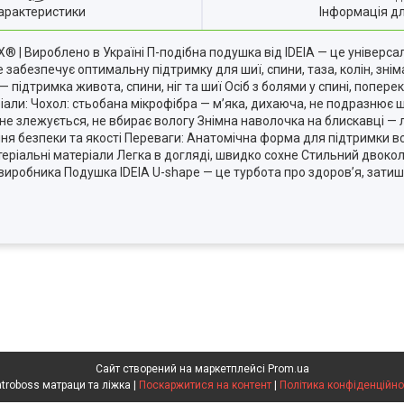
арактеристики
Інформація д
X® | Вироблено в Україні П-подібна подушка від IDEIA — це універса
pe забезпечує оптимальну підтримку для шиї, спини, таза, колін, зн
підтримка живота, спини, ніг та шиї Осіб з болями у спині, попереку
іали: Чохол: стьобана мікрофібра — м’яка, дихаюча, не подразнює 
 не злежується, не вбирає вологу Знімна наволочка на блискавці — 
безпеки та якості Переваги: Анатомічна форма для підтримки всь
ктеріальні матеріали Легка в догляді, швидко сохне Стильний двоко
виробника Подушка IDEIA U-shape — це турбота про здоров’я, затиш
Сайт створений на маркетплейсі
Prom.ua
Matroboss матраци та ліжка |
Поскаржитися на контент
|
Політика конфіденційно