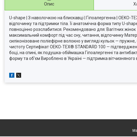
Опис
Х
U-shape | З наволочкою на блискавці | Гіпоалергенна | OEKO-TE
відпочинку та підтримки тіла. Її анатомічна форма типу U-sha
повноцінно розслабитися. Рекомендовано для: Вагітних жінок — 
максимальний комфорт під час сну, читання, відпочинку Матер
силіконізоване поліефірне волокно у вигляді кульок — пружне,
чистоту Сертифікат OEKO-TEX® STANDARD 100 — підтвердження 
боці, на спині, як подушка-обіймашка Гіпоалергенні та антиба
форму та об’єм Вироблено в Україні — підтримка вітчизняного 