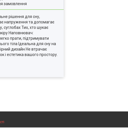
ля замовлення
льне рішення для сну,
імає напруження та допомагає
, суглобах Тих, хто шукає
шкіру Наповнювач:
легко прати, підтримувати
ого тіла Ідеальна для сну на
лірний дизайн Не втрачає
ок і естетика вашого простору.
сті