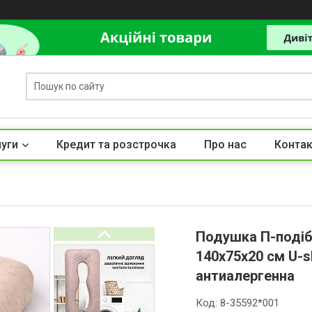
луги
Кредит та розстрочка
Про нас
Контак
Подушка П-подіб
140х75х20 см U-s
антиалергенна
Код:
8-35592*001