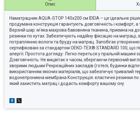
Опис
Х
Наматрацник AQUA-STOP 140х200 см IDEIA – це ідеальне рішенн
продумана конструкція гарантують довговічність і комфорт, а
Верхній шар: м’яка махрова бавовняна тканина, приємна на до
резинки по кутах: Забезпечують надійну фіксацію на матраці
потраплянню вологи та бруду на матрац. Запобігає утворенню 
сертифіковані за стандартом OEKO-TEX® STANDARD 100, що під
алергії. Простота догляду: Легко переться у пральній машині з
Довговічність: Не вицвітає з часом, зберігаючи первісний вигл
хворими людьми Рекреаційних закладів (готелі, будинки відпочи
використанням якісних матеріалів, що забезпечує тривалий те
водонепроникна мембрана Конструкція: еластичні резинки по 
який захистить матрац і додасть комфорту вашому сну.