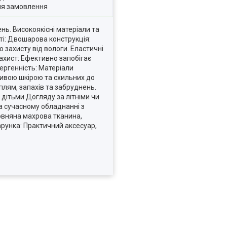
ля замовлення
ь. Високоякісні матеріали та
ті: Двошарова конструкція:
захисту від вологи. Еластичні
ахист: Ефективно запобігає
ергенність: Матеріали
ливою шкірою та схильних до
плям, запахів та забруднень.
 дітьми Догляду за літніми чи
на сучасному обладнанні з
вовняна махрова тканина,
рунка: Практичний аксесуар,