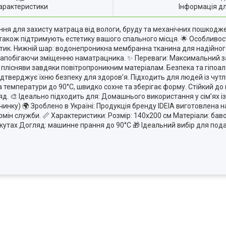
арактеристики
Інформація д
я для захисту матраца від вологи, бруду та механічних пошкоджен
 також підтримують естетику вашого спального місця. 🌟 Особливос
тик. Нижній шар: водонепроникна мембранна тканина для надійного 
, запобігаючи зміщенню наматрацника. ✨ Переваги: Максимальний з
плісняви завдяки повітропроникним матеріалам. Безпека та гіпоал
тверджує їхню безпеку для здоров’я. Підходить для людей із чут
а температури до 90°C, швидко сохне та зберігає форму. Стійкий до 
яд. 🎨 Ідеально підходить для: Домашнього використання у сім’ях із
нку) 🌍 Зроблено в Україні: Продукція бренду IDEIA виготовлена ​​
рмін служби. 📏 Характеристики: Розмір: 140х200 см Матеріали: ба
кутах Догляд: машинне прання до 90°C 🎁 Ідеальний вибір для пода