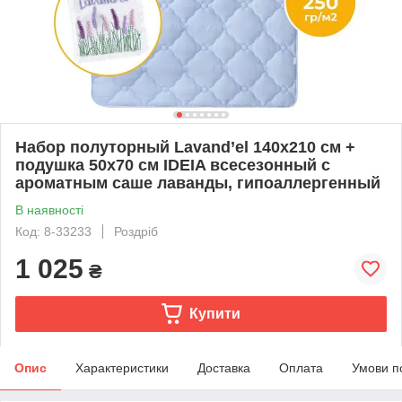
Набор полуторный Lavand’el 140х210 см +
подушка 50х70 см IDEIA всесезонный с
ароматным саше лаванды, гипоаллергенный
В наявності
Код: 8-33233
Роздріб
1 025
₴
Купити
Опис
Характеристики
Доставка
Оплата
Умови п