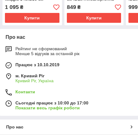
Elegantly IDEIA штучний
антистатична тканина
поду
1 095
849
999
₴
₴
пух
штуч
Купити
Купити
Про нас
Рейтинг не сформований
Менше 5 відгуків за останній рік
Працює з 10.10.2019
м. Кривий Ріг
Кривий Ріг, Україна
Контакти
Сьогодні працює з 10:00 до 17:00
Показати весь графік роботи
Про нас