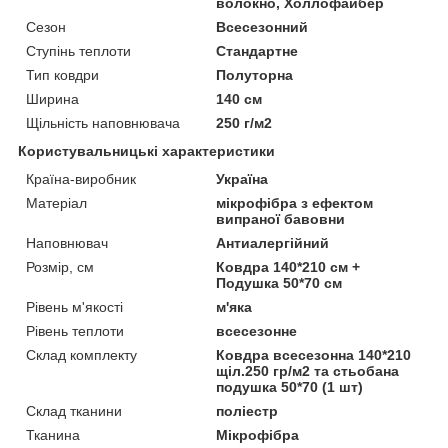
волокно, Холлофайбер
Сезон
Всесезонний
Ступінь теплоти
Стандартне
Тип ковдри
Полуторна
Ширина
140 см
Щільність наповнювача
250 г/м2
Користувальницькі характеристики
Країна-виробник
Україна
Матеріал
мікрофібра з ефектом
випраної бавовни
Наповнювач
Антиалергійний
Розмір, см
Ковдра 140*210 см +
Подушка 50*70 см
Рівень м'якості
м'яка
Рівень теплоти
всесезонне
Склад комплекту
Ковдра всесезонна 140*210
щіл.250 гр/м2 та стьобана
подушка 50*70 (1 шт)
Склад тканини
поліестр
Тканина
Мікрофібра