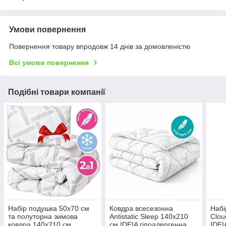
Умови повернення
Повернення товару впродовж 14 днів за домовленістю
Всі умови повернення
Подібні товари компанії
Набір подушка 50х70 см
Ковдра всесезонна
Набі
та полуторна зимова
Antistatic Sleep 140х210
Clou
ковдра 140х210 см
см IDEIA гіпоалергенна
IDEI