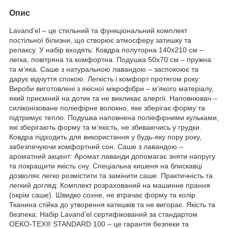
Опис
Lavand’el – це стильний та функціональний комплект
постільної білизни, що створює атмосферу затишку та
релаксу. У набір входять: Ковдра полуторна 140х210 см –
легка, повітряна та комфортна. Подушка 50х70 см – пружна
та м’яка. Саше з натуральною лавандою – заспокоює та
дарує відчуття спокою. Легкість і комфорт протягом року:
Вироби виготовлені з якісної мікрофібри – м’якого матеріалу,
який приємний на дотик та не викликає алергії. Наповнювач –
силіконізоване поліефірне волокно, яке зберігає форму та
підтримує тепло. Подушка наповнена поліефірними кульками,
які зберігають форму та м’якість, не збиваючись у грудки.
Ковдра підходить для використання у будь-яку пору року,
забезпечуючи комфортний сон. Саше з лавандою –
ароматний акцент: Аромат лаванди допомагає зняти напругу
та покращити якість сну. Спеціальна кишеня на блискавці
дозволяє легко розмістити та замінити саше. Практичність та
легкий догляд: Комплект розрахований на машинне прання
(окрім саше). Швидко сохне, не втрачає форму та колір.
Тканина стійка до утворення катишків та не вигорає. Якість та
безпека: Набір Lavand’el сертифікований за стандартом
OEKO-TEX® STANDARD 100 – це гарантія безпеки та