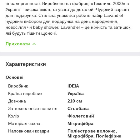
гіпоалергенності. Вироблено на фабриці «Текстиль-2000» в
Україні – висока якість та увага до деталей. Чудовий варіант
для подарунка: Стильна упаковка робить набір Lavand’el
чудовим вибором для подарунка на день народження,
новосілля чи baby shower. Lavand’el – це ніжність та затишок,
які будуть тішити щоночі.
Приховати
Характеристики
Основні
Виробник
IDEIA
Країна виробник
Україна
Довжина
210 см
За технологією пошиття
Стьобана
Колір
Фіолетовий
Матеріал чохла
Мікрофібра
Наповнювач ковдри
Поліестрове волокно,
Мікрофібра, Поліефірне