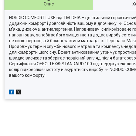
Опис
Х
NORDIC COMFORT LUXE від TM IDEIA – це стильний і практични
додаючи комфорт і довговічність вашому відпочинку. 🔹 Основн
м’яка, дихаюча, антиалергенна. Наповнювач: силіконізоване по
наповнювач, запобігає його зміщенню та додає виробу естети
не лише верхню, а й бокові частини матраца. 🔹 Переваги: Ма
Продовжує термін служби нового матраца та компенсує недолі
для комфортнішого сну. Ефект антиковзання утримує простира
швидко висихає та зберігає первісний вигляд після багаторазов
Сертифікація OEKO-TEX® STANDARD 100 підтверджує екологічну
колір підкреслює чистоту й акуратність виробу. ✨ NORDIC COMF
вашого комфорту!