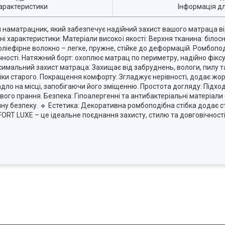
арактеристики
Інформація д
й наматрацник, який забезпечує надійний захист вашого матраца в
і характеристики: Матеріали високої якості: Верхня тканина: білос
ліефірне волокно – легке, пружне, стійке до деформацій. Ромбоподі
чності. Натяжний борт: охоплює матрац по периметру, надійно фік
ксимальний захист матраца: Захищає від забруднень, вологи, пилу 
ки старого. Покращення комфорту: Згладжує нерівності, додає жор
дло на місці, запобігаючи його зміщенню. Простота догляду: Підх
ого прання. Безпека: Гіпоалергенні та антибактеріальні матеріали б
 безпеку. 🔹 Естетика: Декоративна ромбоподібна стібка додає ст
ORT LUXE – це ідеальне поєднання захисту, стилю та довговічності