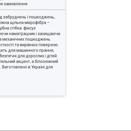
ля замовлення
ід забруднень і пошкоджень,
ніжна щільна мікрофібра –
бна стібка: фіксує
суючи наматрацник і захищаючи
та механічних пошкоджень.
сткості та вирівнює поверхню
одить для машинного прання,
езпечні для дорослих і дітей.
ильний акцент, а білосніжний
. Виготовлено в Україні для