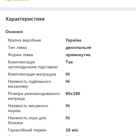
Характеристики
Основні
Країна виробник
Україна
Тип ліжка
двоспальне
Форма ліжка
прямокутна
Комплектація
Так
ортопедичним підставою
Комплектація матрацом
Ні
Наявність підйомного
Ні
механізму
Розміри рекомендованого
80х190
матраца
Наявність висувного
Ні
ящика
Наявність ніши для
Ні
білизни
Гарантійний термін
18 міс