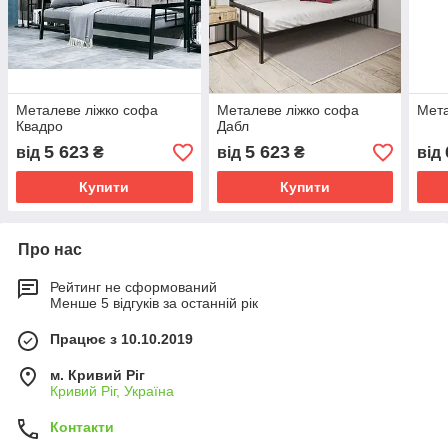
Металеве ліжко софа
Металеве ліжко софа
Мета
Квадро
Дабл
5 623
5 623
від
₴
від
₴
від
Купити
Купити
Про нас
Рейтинг не сформований
Менше 5 відгуків за останній рік
Працює з 10.10.2019
м. Кривий Ріг
Кривий Ріг, Україна
Контакти