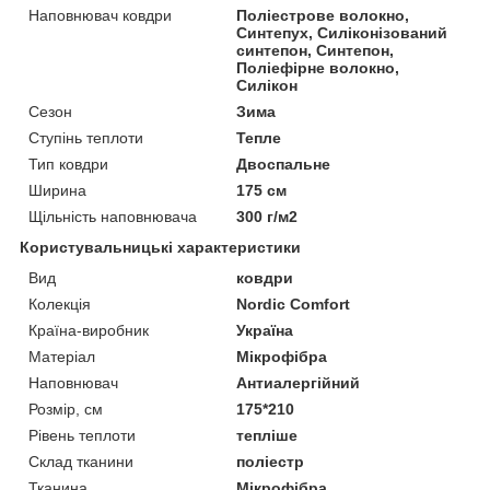
Наповнювач ковдри
Поліестрове волокно,
Синтепух, Силіконізований
синтепон, Синтепон,
Поліефірне волокно,
Силікон
Сезон
Зима
Ступінь теплоти
Тепле
Тип ковдри
Двоспальне
Ширина
175 см
Щільність наповнювача
300 г/м2
Користувальницькі характеристики
Вид
ковдри
Колекція
Nordic Comfort
Країна-виробник
Україна
Матеріал
Мікрофібра
Наповнювач
Антиалергійний
Розмір, см
175*210
Рівень теплоти
тепліше
Склад тканини
поліестр
Тканина
Мікрофібра