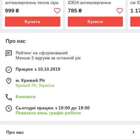
антиалергенна тепла сіра
IDEIA антиалергенна
см I
двуспальна
тепла сіра
тепл
999
785
1 1
₴
₴
Купити
Купити
Про нас
Рейтинг не сформований
Менше 5 відгуків за останній рік
Працює з 10.10.2019
м. Кривий Ріг
Кривий Ріг, Україна
Контакти
Сьогодні працює з 10:00 до 19:00
Показати весь графік роботи
Про нас