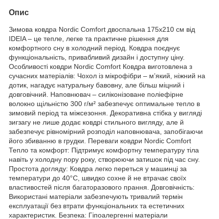
Опис
Зимова ковдра Nordic Comfort двоспальна 175х210 см від
IDEIA – це тепле, легке та практичне рішення для
комфортного сну в холодний період. Ковдра поєднує
функціональність, привабливий дизайн і доступну ціну.
Особливості ковдри Nordic Comfort Ковдра виготовлена з
сучасних матеріалів: Чохол із мікрофібри – м’який, ніжний на
дотик, нагадує натуральну бавовну, але більш міцний і
довговічний. Наповнювач – силіконізоване поліефірне
волокно щільністю 300 г/м² забезпечує оптимальне тепло в
зимовий період та міжсезоння. Декоративна стібка у вигляді
зигзагу не лише додає ковдрі стильного вигляду, але й
забезпечує рівномірний розподіл наповнювача, запобігаючи
його збиванню в грудки. Переваги ковдри Nordic Comfort
Тепло та комфорт: Підтримує комфортну температуру тіла
навіть у холодну пору року, створюючи затишок під час сну.
Простота догляду: Ковдра легко переться у машинці за
температури до 40°C, швидко сохне й не втрачає своїх
властивостей після багаторазового прання. Довговічність:
Використані матеріали забезпечують тривалий термін
експлуатації без втрати функціональних та естетичних
характеристик. Безпека: Гіпоалергенні матеріали