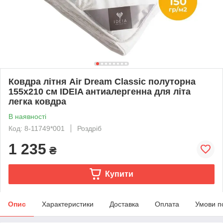
Ковдра літня Air Dream Classic полуторна
155х210 см IDEIA антиалергенна для літа
легка ковдра
В наявності
Код: 8-11749*001
Роздріб
1 235
₴
Купити
Опис
Характеристики
Доставка
Оплата
Умови п