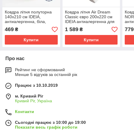
Ковдра літня полуторна
Ковдра літня Air Dream
Ковд
140х210 см IDEIA,
Classic євро 200х220 см
NORD
антиалергенна, біла,
IDEIA антиалергенна для
анти
легка для літа, для готелів
літа легка ковдра
літа
469
1 589
779
₴
₴
та дому
Купити
Купити
Про нас
Рейтинг не сформований
Менше 5 відгуків за останній рік
Працює з 10.10.2019
м. Кривий Ріг
Кривий Ріг, Україна
Контакти
Сьогодні працює з 10:00 до 19:00
Показати весь графік роботи