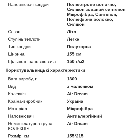
Наповнювач ковдри
Поліестрове волокно,
Силіконізований синтепон,
Мікрофібра, Синтепон,
Поліефірне волокно,
Силікон
Сезон
Літо
Ступінь теплоти
Легке
Тип ковдри
Полуторна
Ширина
155 см
Щільність наповнювача
150 г/м2
Користувальницькі характеристики
Вага виробу, г
1300
Вид
з малюнком
Колекція
Air Dream
Країна-виробник
Україна
Матеріал
Мікрофібра
Наповнювач
Антиалергійний
Номенклатурна група
Air Dream
КОЛЕКЦІЯ
Розмір, см
155*215