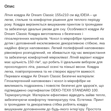
Опис
Літня ковдра Air Dream Classic 155х210 см від IDEIA – це
легке, стильне та комфортне рішення для теплого періоду
року. Ковдра вирізняється вишуканим принтом із трояндами
та забезпечує ідеальні умови для сну. Особливості ковдри Air
Dream Classic Ковдра виготовлена з безпечних і
гіпоалергенних матеріалів. Чохол із мікрофібри приємний на
дотик і доповнений ексклюзивною декоративною стібкою, яка
надійно фіксує наповнювач. Легкий поліефірний наповнювач
рівномірно розподілений, не збивається під час використання
та забезпечує комфортний мікроклімат. Літній варіант ковдри
має щільність 150 г/м², що робить її ідеальним вибором для
прохолодного літа, ранньої осені та пізньої весни. Ковдра
легка, повітропроникна та не створює відчуття важкості.
Переваги ковдри Air Dream Classic Безпечні матеріали:
Гіпоалергенний наповнювач і чохол із мікрофібри не
викликають подразнень і повністю безпечні для здоров’я, що
підтверджено сертифікатом OEKO-TEX® STANDARD 100.
Терморегуляція: Матеріали ефективно відводять зайве тепло,
забезпечуючи комфортну температуру тіла. Естетика: Принт
із трояндами та декоративна стібка роблять ковдру
вишуканим доповненням до будь-якого інтер’єру. Простота