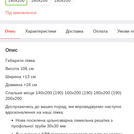
140х200
160х200
180х200
Під замовлення
Опис
Характеристики
Доставка
Оплата
Умови п
Опис
Габарити ліжка
Висота 106 см
Ширина +13 см
Довжина +16 см
Спальне місце 140х200 (190) 160х200 (190) 180х200 (190)
200х200
Дослухаючись до ваших порад, ми впроваджуємо наступні
вдосконалення на наші ліжка:
Нова посилена цільнозварна ламельна решітка з
профільної труби 30х30 мм
Дно знімне з ХДФ відтепер складається з трьох частин