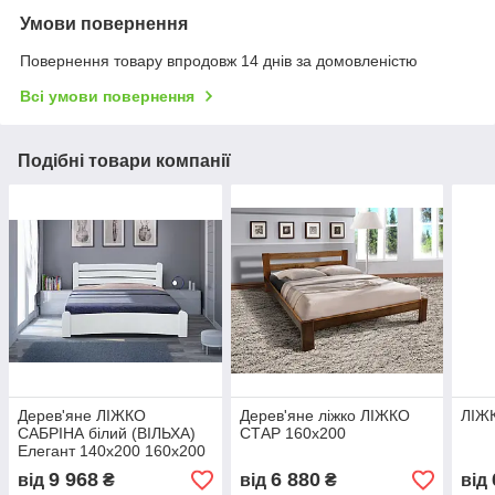
Умови повернення
Повернення товару впродовж 14 днів за домовленістю
Всі умови повернення
Подібні товари компанії
Дерев'яне ЛІЖКО
Дерев'яне ліжко ЛІЖКО
ЛІЖ
САБРІНА білий (ВІЛЬХА)
СТАР 160х200
Елегант 140х200 160х200
9 968
6 880
від
₴
від
₴
від