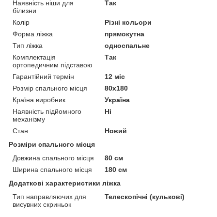
Наявність ніши для
Так
білизни
Колір
Різні кольори
Форма ліжка
прямокутна
Тип ліжка
односпальне
Комплектація
Так
ортопедичним підставою
Гарантійний термін
12 міс
Розмір спального місця
80х180
Країна виробник
Україна
Наявність підйомного
Ні
механізму
Стан
Новий
Розміри спального місця
Довжина спального місця
80 см
Ширина спального місця
180 см
Додаткові характеристики ліжка
Тип направляючих для
Телескопічні (кулькові)
висувних скриньок