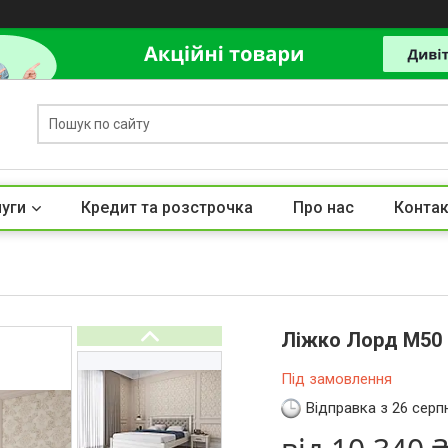
луги
Кредит та розстрочка
Про нас
Контак
Ліжко Лорд М50
Під замовлення
Відправка з 26 серп