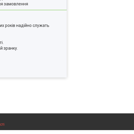
ля замовлення
их років надійно служать
і.
й зранку.
сті