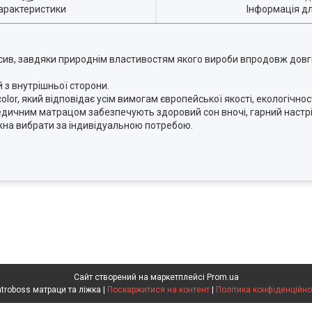
арактеристики
Інформація д
сив, завдяки природнім властивостям якого вироби впродовж довг
 з внутрішньої сторони.
lor, який відповідає усім вимогам європейської якості, екологічност
топедичним матрацом забезпечують здоровий сон вночі, гарний настрі
ожна вибрати за індивідуальною потребою.
Сайт створений на маркетплейсі
Prom.ua
Matroboss матраци та ліжка |
Поскаржитися на контент
|
Політика конфіденційно