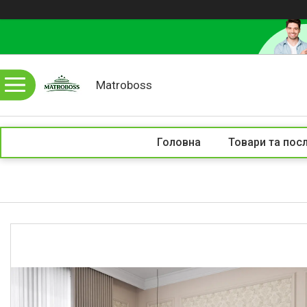
Matroboss
Головна
Товари та пос