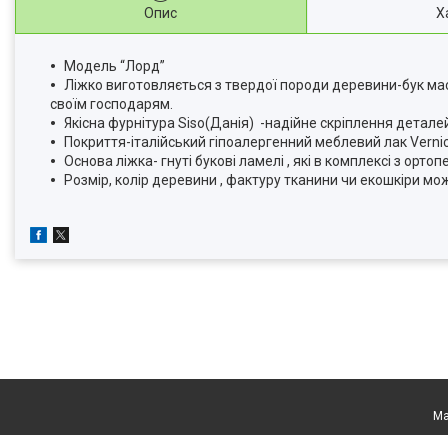
Опис
Х
Модель “Лорд”
Ліжко виготовляється з твердої породи деревини-бук ма
своїм господарям.
Якісна фурнітура Siso(Данія) -надійне скріплення деталей
Покриття-італійський гіпоалергенний меблевий лак Vernico
Основа ліжка- гнуті букові ламелі , які в комплексі з ор
Розмір, колір деревини , фактуру тканини чи екошкіри м