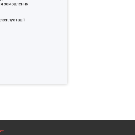
ля замовлення
експлуатації.
сті