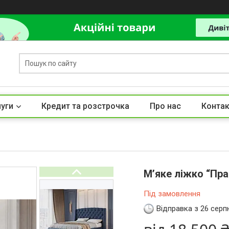
луги
Кредит та розстрочка
Про нас
Контак
М’яке ліжко “Пр
Під замовлення
Відправка з 26 серп