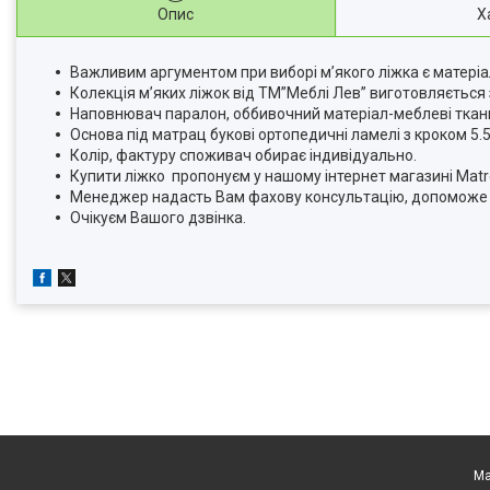
Опис
Х
Важливим аргументом при виборі м’якого ліжка є матеріа
Колекція м’яких ліжок від ТМ”Меблі Лев” виготовляється
Наповнювач паралон, оббивочний матеріал-меблеві ткани
Основа під матрац букові ортопедичні ламелі з кроком 5.5
Колір, фактуру споживач обирає індивідуально.
Купити ліжко пропонуєм у нашому інтернет магазині Matr
Менеджер надасть Вам фахову консультацію, допоможе у
Очікуєм Вашого дзвінка.