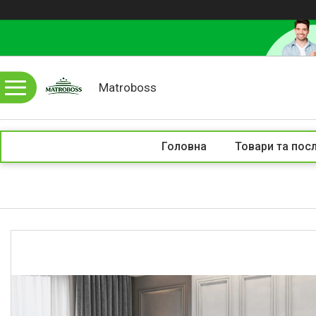
Matroboss
Головна
Товари та пос