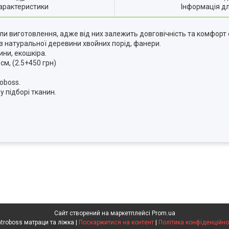
арактеристики
Інформація д
ли виготовлення, адже від них залежить довговічність та комфорт 
 з натуральної деревини хвойних порід, фанери.
ни, екошкіра.
см, (2.5+450 грн)
oboss.
 підборі тканин.
Сайт створений на маркетплейсі
Prom.ua
Matroboss матраци та ліжка |
Поскаржитися на контент
|
Політика конфіденційно