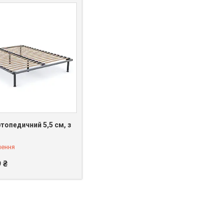
топедичний 5,5 см, з
лення
9 ₴