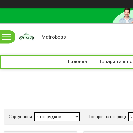
Matroboss
Головна
Товари та пос