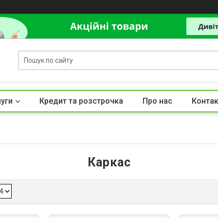
луги
Кредит та розстрочка
Про нас
Контак
Каркас